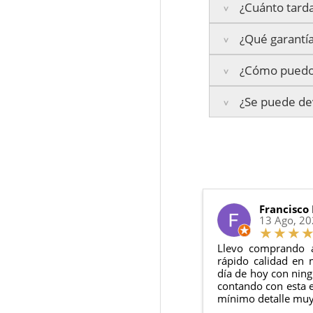
¿Cuánto tarda
¿Qué garantía
Península:
Entrega
¿Cómo puedo 
Islas Baleares:
El t
La garantía varía se
Los plazos pueden va
¿Se puede dev
3 años de ga
Te enviaremos un co
2 años de ga
en todo momento.
6 meses de g
Sí, puedes devolver
Además, desde tu
p
Todas nuestras gara
Condiciones:
El producto
n
Debe devolve
Francisco
13 Ago, 2
Llevo comprando 
rápido calidad en 
día de hoy con ning
contando con esta e
mínimo detalle muy