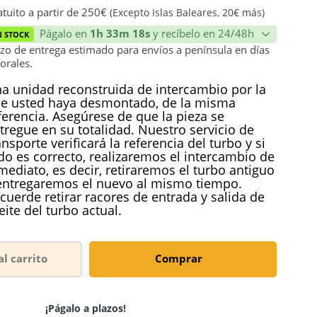
ión
tuito a partir de 250€
(Excepto Islas Baleares, 20€ más)
Págalo en
1h 33m 17s
y recíbelo en 24/48h
N STOCK
zo de entrega estimado para envíos a península en días
orales.
a unidad reconstruida de intercambio por la
e usted haya desmontado, de la misma
ferencia. Asegúrese de que la pieza se
tregue en su totalidad. Nuestro servicio de
ansporte verificará la referencia del turbo y si
do es correcto, realizaremos el intercambio de
mediato, es decir, retiraremos el turbo antiguo
entregaremos el nuevo al mismo tiempo.
cuerde retirar racores de entrada y salida de
eite del turbo actual.
al carrito
Comprar