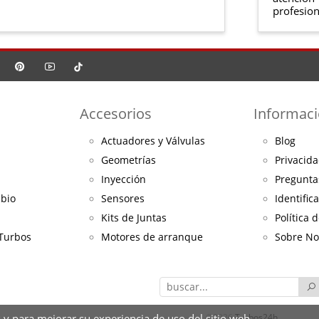
profesion
Accesorios
Informac
Actuadores y Válvulas
Blog
Geometrías
Privacida
Inyección
Pregunta
mbio
Sensores
Identific
Kits de Juntas
Política 
 Turbos
Motores de arranque
Sobre No
 y para mejorar su experiencia de uso del sitio web.
©2026
Turbos24h