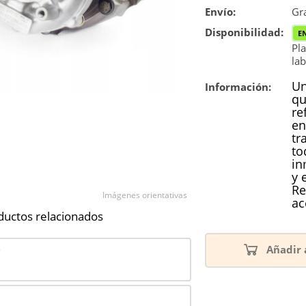
Envío:
Reconstrucc
Gra
Disponibilidad:
E
Pla
lab
Un
Información:
qu
re
en
tr
to
in
y 
Re
Imágenes orientativas
ac
ductos relacionados
Añadir 
7