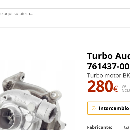
Turbo Aud
761437-00
Turbo motor BK
280
€
IVA
INCL
Intercambio
Intercambi
Fabricante:
Gar