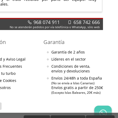
ales.
968 074 911
658 742 666
No se atenderán pedidos por vía telefónica o WhatsApp, sólo web
ión
Garantía
Garantía de 2 años
d y Aviso Legal
Líderes en el sector
s Frecuentes
Condiciones de venta,
envíos y devoluciones
a tu turbo
Envíos 24/48h a toda España
de Cookies
(No se envía a Islas Canarias)
sotros
Envíos gratis a partir de 250€
(Excepto Islas Baleares, 20€ más)