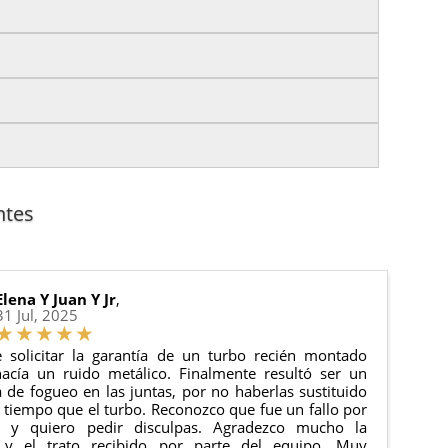
izas tu pedido antes de las
17:00 h
.
es.
nto del pedido para que puedas localizar tu paquete
uación).
anque y compresores de aire acondicionado.
cha de entrega.
ntes
 estado de tu pedido.
ciones generales
para más información.
Elena Y Juan Y Jr
,
31 Jul, 2025
 solicitar la garantía de un turbo recién montado
acía un ruido metálico. Finalmente resultó ser un
de fogueo en las juntas, por no haberlas sustituido
tiempo que el turbo. Reconozco que fue un fallo por
e y quiero pedir disculpas. Agradezco mucho la
 y el trato recibido por parte del equipo. Muy