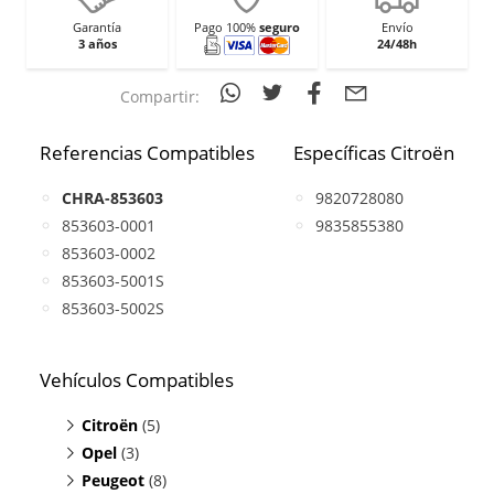
Garantía
Pago 100%
seguro
Envío
3 años
24/48h
Compartir:
Referencias Compatibles
Específicas Citroën
CHRA-853603
9820728080
853603-0001
9835855380
853603-0002
853603-5001S
853603-5002S
Vehículos Compatibles
Citroën
(5)
Opel
C4 1.5
(3)
(BlueHDi, motor DV5RC)
Peugeot
C5 1.5
Combo 1.5
(8)
(BlueHDi, motor DV5RC)
(Diesel, motor DV5RC)