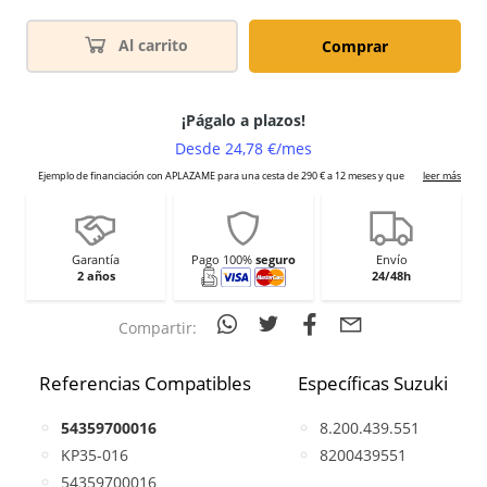
Al carrito
Comprar
Garantía
Pago 100%
seguro
Envío
2 años
24/48h
Compartir:
Referencias Compatibles
Específicas Suzuki
54359700016
8.200.439.551
KP35-016
8200439551
54359700016