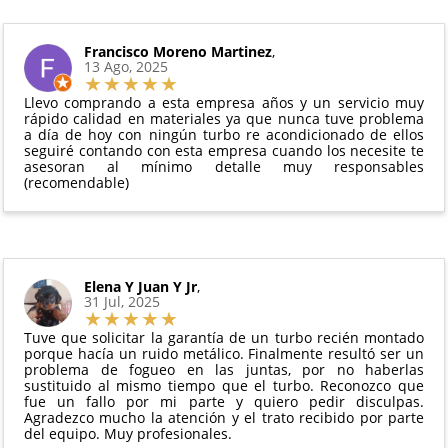
intercambio, actuadores, motores de arranque
puedes ver en todo momento el estado de tu
Condiciones:
y compresores de aire acondicionado.
pedido.
El producto
no debe haber sido montado ni
Francisco Moreno Martinez
,
Todas nuestras garantías cumplen con la legislación
13 Ago, 2025
manipulado
vigente. Consulta nuestras
condiciones generales
Debe devolverse en su
embalaje original
y en
para más información.
Llevo comprando a esta empresa años y un servicio muy
perfectas condiciones
rápido calidad en materiales ya que nunca tuve problema
a día de hoy con ningún turbo re acondicionado de ellos
seguiré contando con esta empresa cuando los necesite te
asesoran al mínimo detalle muy responsables
(recomendable)
Elena Y Juan Y Jr
,
31 Jul, 2025
Tuve que solicitar la garantía de un turbo recién montado
porque hacía un ruido metálico. Finalmente resultó ser un
problema de fogueo en las juntas, por no haberlas
sustituido al mismo tiempo que el turbo. Reconozco que
fue un fallo por mi parte y quiero pedir disculpas.
Agradezco mucho la atención y el trato recibido por parte
del equipo. Muy profesionales.