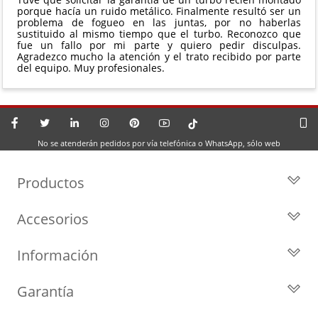
porque hacía un ruido metálico. Finalmente resultó ser un
problema de fogueo en las juntas, por no haberlas
sustituido al mismo tiempo que el turbo. Reconozco que
fue un fallo por mi parte y quiero pedir disculpas.
Agradezco mucho la atención y el trato recibido por parte
del equipo. Muy profesionales.
No se atenderán pedidos por vía telefónica o WhatsApp, sólo web
Productos
Todos los Turbos
Accesorios
Turbos por Marca
Actuadores y Válvulas
Turbos Nuevos
Información
Geometrías
Turbos de Intercambio
Blog
Inyección
Cartuchos
Garantía
Privacidad y Aviso Legal
Sensores
Reconstrucción de Turbos
Garantía de 2 años
Preguntas Frecuentes