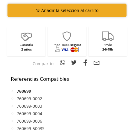
Añadir la selección al carrito
Garantía
Pago 100%
seguro
Envío
2 años
24/48h
Compartir:
Referencias Compatibles
760699
760699-0002
760699-0003
760699-0004
760699-0006
760699-5003S