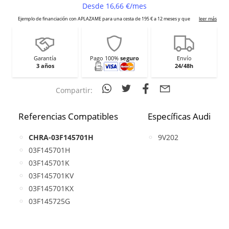
Garantía
Pago 100%
seguro
Envío
3 años
24/48h
Compartir:
Referencias Compatibles
Específicas Audi
CHRA-03F145701H
9V202
03F145701H
03F145701K
03F145701KV
03F145701KX
03F145725G