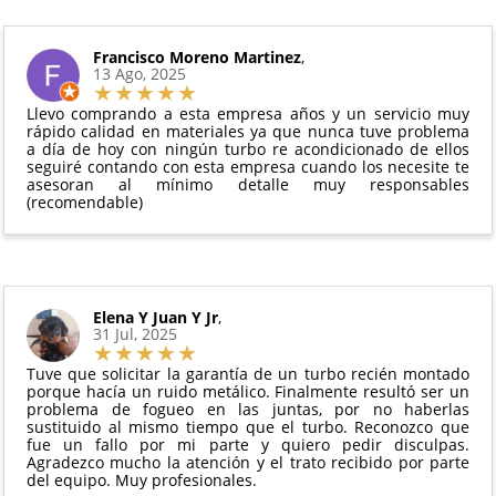
intercambio, actuadores, motores de arranque
puedes ver en todo momento el estado de tu
Condiciones:
y compresores de aire acondicionado.
pedido.
El producto
no debe haber sido montado ni
Francisco Moreno Martinez
,
Todas nuestras garantías cumplen con la legislación
13 Ago, 2025
manipulado
vigente. Consulta nuestras
condiciones generales
Debe devolverse en su
embalaje original
y en
para más información.
Llevo comprando a esta empresa años y un servicio muy
perfectas condiciones
rápido calidad en materiales ya que nunca tuve problema
a día de hoy con ningún turbo re acondicionado de ellos
seguiré contando con esta empresa cuando los necesite te
asesoran al mínimo detalle muy responsables
(recomendable)
Elena Y Juan Y Jr
,
31 Jul, 2025
Tuve que solicitar la garantía de un turbo recién montado
porque hacía un ruido metálico. Finalmente resultó ser un
problema de fogueo en las juntas, por no haberlas
sustituido al mismo tiempo que el turbo. Reconozco que
fue un fallo por mi parte y quiero pedir disculpas.
Agradezco mucho la atención y el trato recibido por parte
del equipo. Muy profesionales.