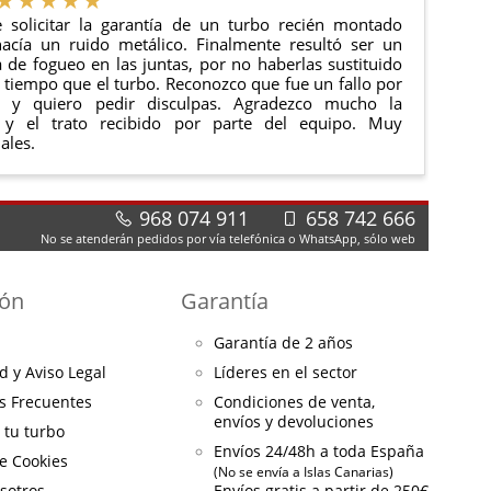
 solicitar la garantía de un turbo recién montado
acía un ruido metálico. Finalmente resultó ser un
de fogueo en las juntas, por no haberlas sustituido
tiempo que el turbo. Reconozco que fue un fallo por
e y quiero pedir disculpas. Agradezco mucho la
 y el trato recibido por parte del equipo. Muy
ales.
968 074 911
658 742 666
No se atenderán pedidos por vía telefónica o WhatsApp, sólo web
ión
Garantía
Garantía de 2 años
d y Aviso Legal
Líderes en el sector
s Frecuentes
Condiciones de venta,
envíos y devoluciones
a tu turbo
Envíos 24/48h a toda España
de Cookies
(No se envía a Islas Canarias)