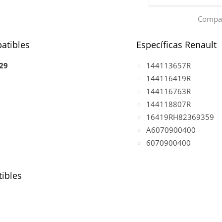
Compar
atibles
Específicas Renault
29
144113657R
144116419R
144116763R
144118807R
16419RH82369359
A6070900400
6070900400
ibles
DCI
(motor K9K / OM607)
DI, motor K9K / OM607)