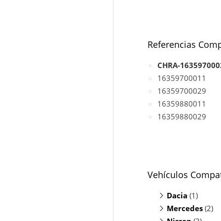
Referencias Comp
CHRA-163597000
16359700011
16359700029
16359880011
16359880029
Vehículos Compat
Dacia
(1)
Mercedes
Duster 1.5 
(2)
Nissan
A180 1.5
(3)
(C