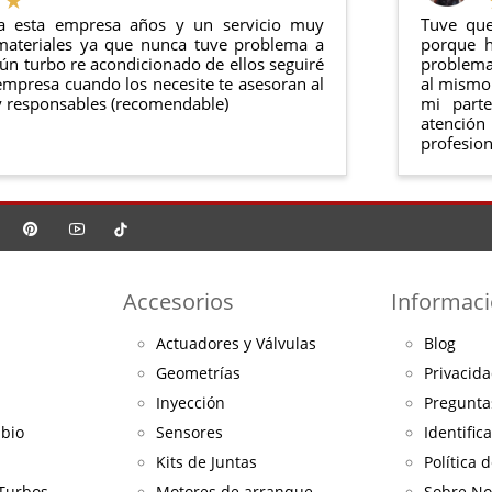
a esta empresa años y un servicio muy
Tuve que
materiales ya que nunca tuve problema a
porque h
ún turbo re acondicionado de ellos seguiré
problema 
mpresa cuando los necesite te asesoran al
al mismo 
 responsables (recomendable)
mi part
atención
profesion
Accesorios
Informac
Actuadores y Válvulas
Blog
Geometrías
Privacida
Inyección
Pregunta
mbio
Sensores
Identific
Kits de Juntas
Política 