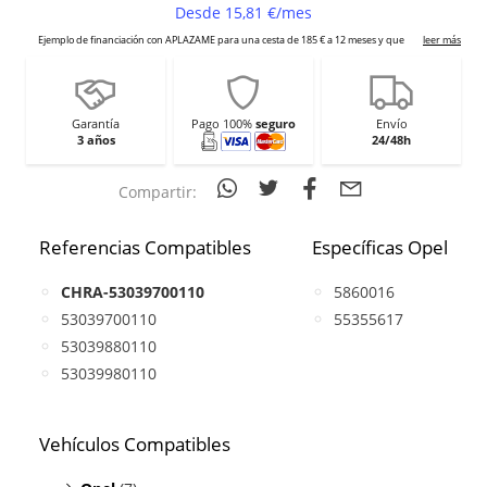
Garantía
Pago 100%
seguro
Envío
3 años
24/48h
Compartir:
Referencias Compatibles
Específicas Opel
CHRA-53039700110
5860016
53039700110
55355617
53039880110
53039980110
Vehículos Compatibles