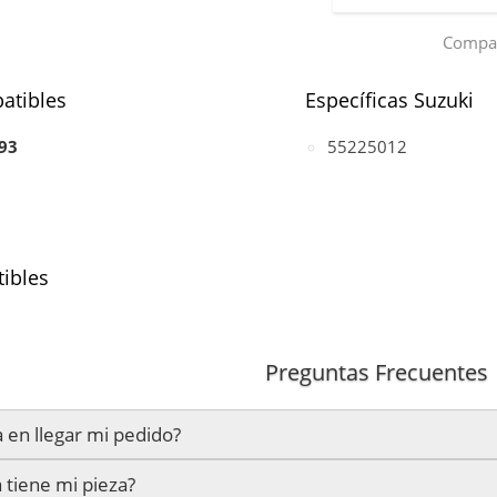
Compar
atibles
Específicas Suzuki
93
55225012
ibles
6V Multijet, motor EURO 5)
Preguntas Frecuentes
S, motor EURO 5)
 en llegar mi pedido?
 tiene mi pieza?
mos en un plazo estimado de
24 a 48 horas laborables
, si real