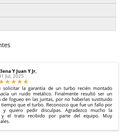
es.
nto del pedido para que puedas localizar tu paquete
uación).
anque y compresores de aire acondicionado.
cha de entrega.
ntes
 estado de tu pedido.
ciones generales
para más información.
Elena Y Juan Y Jr
,
31 Jul, 2025
 solicitar la garantía de un turbo recién montado
acía un ruido metálico. Finalmente resultó ser un
de fogueo en las juntas, por no haberlas sustituido
tiempo que el turbo. Reconozco que fue un fallo por
e y quiero pedir disculpas. Agradezco mucho la
 y el trato recibido por parte del equipo. Muy
ales.