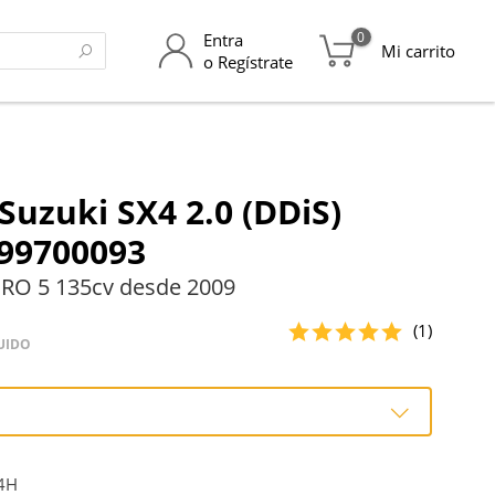
0
Entra
Mi carrito
o Regístrate
Suzuki SX4 2.0 (DDiS)
99700093
RO 5 135cv desde 2009
(1)
UIDO
4H