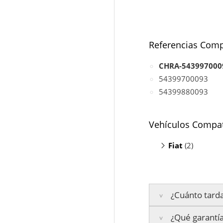
Referencias Comp
CHRA-543997000
54399700093
54399880093
Vehículos Compat
Fiat
(2)
Sedici 2.0
(1
SX4 2.0
(DDi
¿Cuánto tarda
¿Qué garantía
Península:
Entrega