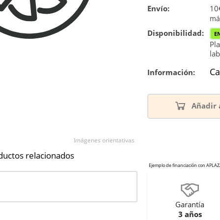
Envío:
10€
má
Disponibilidad:
E
Pla
lab
Ca
Información:
Añadir 
Imágenes orientativas
ductos relacionados
Garantía
3 años