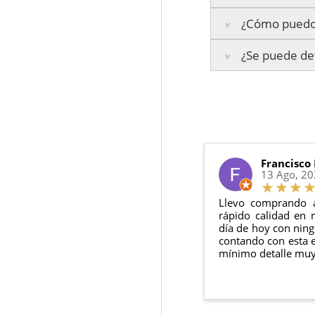
¿Cómo puedo 
Islas Baleares:
El t
La garantía varía se
Los plazos pueden va
¿Se puede dev
3 años de ga
Te enviaremos un co
2 años de ga
en todo momento.
6 meses de g
Sí, puedes devolver
Además, desde tu
p
Todas nuestras gara
Condiciones:
El producto
n
Debe devolve
Francisco
13 Ago, 2
Llevo comprando 
rápido calidad en 
día de hoy con ning
contando con esta e
mínimo detalle muy