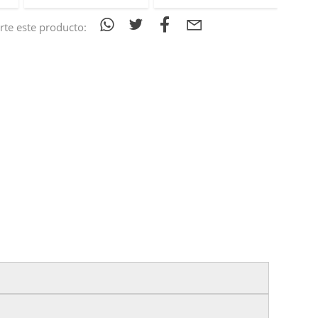
te este producto:
izas tu pedido antes de las
17:00 h
.