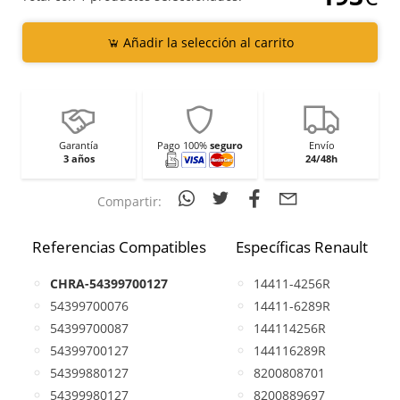
Añadir la selección al carrito
Garantía
Pago 100%
seguro
Envío
3 años
24/48h
Compartir:
Referencias Compatibles
Específicas Renault
CHRA-54399700127
14411-4256R
54399700076
14411-6289R
54399700087
144114256R
54399700127
144116289R
54399880127
8200808701
54399980127
8200889697