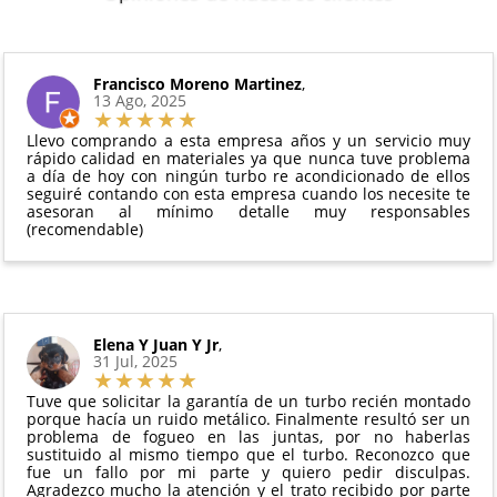
disponibilidad del producto.
6 meses de garantía
: Inyectores de
Además, desde tu
panel de usuario
en nuestra web
intercambio, actuadores, motores de arranque
puedes ver en todo momento el estado de tu
Condiciones:
y compresores de aire acondicionado.
pedido.
El producto
no debe haber sido montado ni
Francisco Moreno Martinez
,
Todas nuestras garantías cumplen con la legislación
13 Ago, 2025
manipulado
vigente. Consulta nuestras
condiciones generales
Debe devolverse en su
embalaje original
y en
para más información.
Llevo comprando a esta empresa años y un servicio muy
perfectas condiciones
rápido calidad en materiales ya que nunca tuve problema
a día de hoy con ningún turbo re acondicionado de ellos
seguiré contando con esta empresa cuando los necesite te
asesoran al mínimo detalle muy responsables
(recomendable)
Elena Y Juan Y Jr
,
31 Jul, 2025
Tuve que solicitar la garantía de un turbo recién montado
porque hacía un ruido metálico. Finalmente resultó ser un
problema de fogueo en las juntas, por no haberlas
sustituido al mismo tiempo que el turbo. Reconozco que
fue un fallo por mi parte y quiero pedir disculpas.
Agradezco mucho la atención y el trato recibido por parte