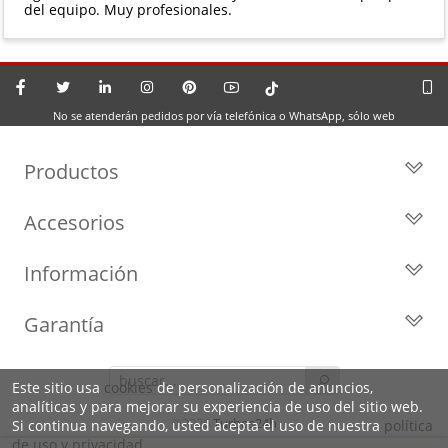
del equipo. Muy profesionales.
No se atenderán pedidos por vía telefónica o WhatsApp, sólo web
Productos
Todos los Turbos
Accesorios
Turbos por Marca
Actuadores y Válvulas
Turbos Nuevos
Información
Geometrías
Turbos de Intercambio
Blog
Inyección
Cartuchos
Garantía
Privacidad y Aviso Legal
Sensores
Reconstrucción de Turbos
Garantía de 2 años
Preguntas Frecuentes
Kits de Juntas
Líderes en el sector
Este sitio usa
cookies
de personalización de anuncios,
Identifica tu turbo
Motores de arranque
analíticas y para mejorar su experiencia de uso del sitio web.
Condiciones de venta,
Política de Cookies
©2026
Turbos24h
Si continua navegando, usted acepta el uso de nuestra
política
envíos y devoluciones
de uso y privacidad
.
Sobre Nosotros