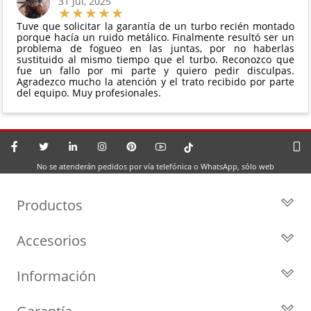
31 Jul, 2025
Tuve que solicitar la garantía de un turbo recién montado
porque hacía un ruido metálico. Finalmente resultó ser un
problema de fogueo en las juntas, por no haberlas
sustituido al mismo tiempo que el turbo. Reconozco que
fue un fallo por mi parte y quiero pedir disculpas.
Agradezco mucho la atención y el trato recibido por parte
del equipo. Muy profesionales.
No se atenderán pedidos por vía telefónica o WhatsApp, sólo web
Productos
Todos los Turbos
Accesorios
Turbos por Marca
Actuadores y Válvulas
Turbos Nuevos
Información
Geometrías
Turbos de Intercambio
Blog
Inyección
Cartuchos