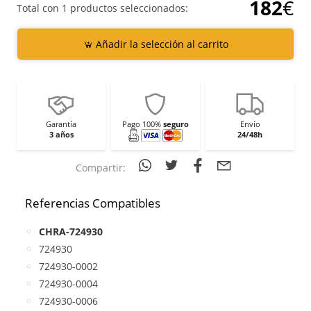
182
€
Total con 1 productos seleccionados:
Añadir la selección al carrito
Garantía
Pago 100%
seguro
Envío
3 años
24/48h
Compartir:
Referencias Compatibles
CHRA-724930
724930
724930-0002
724930-0004
724930-0006