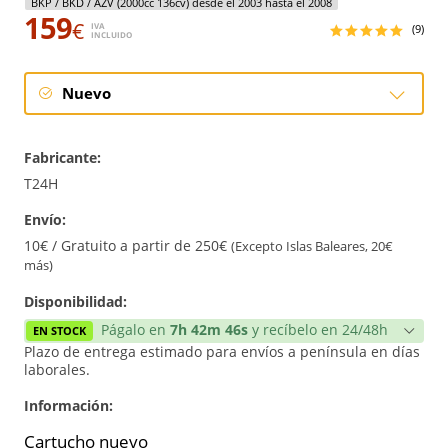
BKP / BKD / AZV (2000cc 136cv) desde el 2003 hasta el 2008
159
€
IVA
(9)
INCLUIDO
Nuevo
Nuevo
Fabricante:
T24H
Envío:
10€ / Gratuito a partir de 250€
(Excepto Islas Baleares, 20€
más)
Disponibilidad:
Págalo en
7h 42m 46s
y recíbelo en 24/48h
EN STOCK
Plazo de entrega estimado para envíos a península en días
laborales.
Información:
Cartucho nuevo