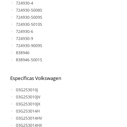
724930-4
724930-5008S
724930-5009S
724930-5010S
724930-6
724930-9
724930-9009S
838946
838946-5001S
Específicas Volkswagen
03G253010J
03G253010JV
03G253010JX
03G253014H
03G253014HV
03G253014HX