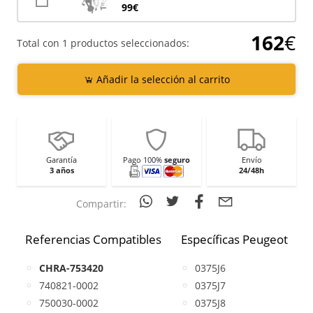
99€
162
€
Total con 1 productos seleccionados:
Añadir la selección al carrito
Garantía
Pago 100%
seguro
Envío
3 años
24/48h
Compartir:
Referencias Compatibles
Específicas Peugeot
CHRA-753420
0375J6
740821-0002
0375J7
750030-0002
0375J8