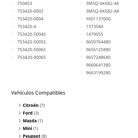
750453
3M5Q-6K682-AE
753420-0002
3M5Q-6K682-AK
753420-0004
Y60113700G
753420-4
1373584
753420-5004S
1479055
753420-5005S
9650764480
753420-5006S
9656125880
753420-9006S
9657248680
9660641380
9663199280
Vehículos Compatibles
Citroën
(7)
Ford
Berlingo 1.6 HDI
(3)
(motor DV6TED4)
Mazda
C2 1.6 HDI
C-MAX 1.6 TDCI
(1)
(motor DV6TED4)
(motor DV6TED4)
Mini
C3 1.6 HDI
Focus 1.6 TDCI
3 1.6 DI
(1)
(motor DV6TED4)
(motor DV6TED4)
(motor DV6TED4)
Peugeot
C4 1.6 HDI
Mondeo 1.6 TDCI
Cooper D R55/R56
(8)
(motor DV6TED4)
(motor DV6TED4)
(motor W16)