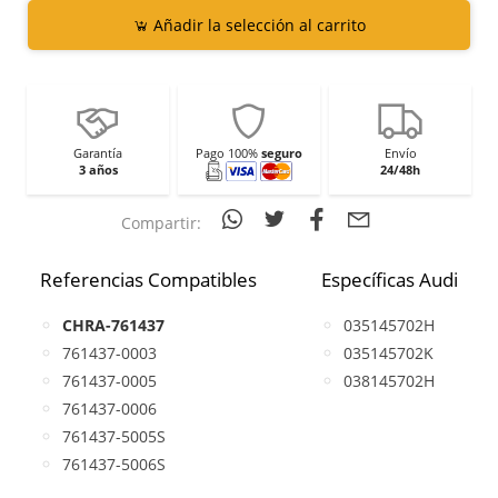
Añadir la selección al carrito
Garantía
Pago 100%
seguro
Envío
3 años
24/48h
Compartir:
Referencias Compatibles
Específicas Audi
CHRA-761437
035145702H
761437-0003
035145702K
761437-0005
038145702H
761437-0006
761437-5005S
761437-5006S