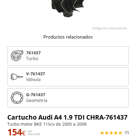
Imágenes orientativas
Productos relacionados
761437
Turbo
V-761437
Válvula
G-761437
Geometría
Cartucho Audi A4 1.9 TDI CHRA-761437
Turbo motor BKE 115cv de 2005 a 2008
154
€
IVA
(1)
INCLUIDO