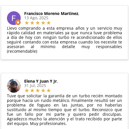
puedes ver en todo momento el estado de tu
Condiciones:
y compresores de aire acondicionado.
pedido.
El producto
no debe haber sido montado ni
Francisco Moreno Martinez
,
Todas nuestras garantías cumplen con la legislación
13 Ago, 2025
manipulado
vigente. Consulta nuestras
condiciones generales
Debe devolverse en su
embalaje original
y en
para más información.
Llevo comprando a esta empresa años y un servicio muy
perfectas condiciones
rápido calidad en materiales ya que nunca tuve problema
a día de hoy con ningún turbo re acondicionado de ellos
seguiré contando con esta empresa cuando los necesite te
asesoran al mínimo detalle muy responsables
(recomendable)
Elena Y Juan Y Jr
,
31 Jul, 2025
Tuve que solicitar la garantía de un turbo recién montado
porque hacía un ruido metálico. Finalmente resultó ser un
problema de fogueo en las juntas, por no haberlas
sustituido al mismo tiempo que el turbo. Reconozco que
fue un fallo por mi parte y quiero pedir disculpas.
Agradezco mucho la atención y el trato recibido por parte
del equipo. Muy profesionales.