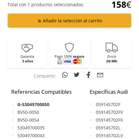
158
€
Total con 1 productos seleccionados:
Añadir la selección al carrito
Garantía
Pago 100%
seguro
Envío
3 años
24/48h
Compartir:
Referencias Compatibles
Específicas Audi
G-53049700050
059145702F
BV50-0050
059145702FV
BV50-0054
059145702FX
53049700035
059145702L
53049700043
059145702LV