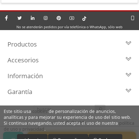
No se atenderán pedidos por vía telefónica o WhatsApp, sólo web
Productos
Todos los Turbos
Accesorios
Turbos por Marca
Actuadores y Válvulas
Turbos Nuevos
Información
Geometrías
Turbos de Intercambio
Blog
Inyección
Cartuchos
Garantía
Privacidad y Aviso Legal
Sensores
Reconstrucción de Turbos
Garantía de 2 años
Preguntas Frecuentes
Kits de Juntas
Líderes en el sector
Este sitio usa
cookies
de personalización de anuncios,
Identifica tu turbo
Motores de arranque
analíticas y para mejorar su experiencia de uso del sitio web.
Condiciones de venta,
Política de Cookies
©2026
Turbos24h
Si continua navegando, usted acepta el uso de nuestra
política
envíos y devoluciones
de uso y privacidad
.
Sobre Nosotros
Envíos 24/48h a toda España
IVA