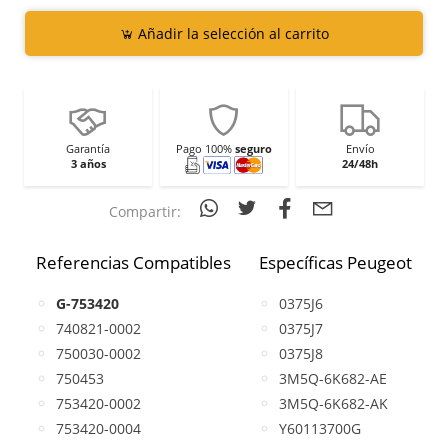
Añadir la selección al carrito
Garantía
Pago 100%
seguro
Envío
3 años
24/48h
Compartir:
Referencias Compatibles
Específicas Peugeot
G-753420
0375J6
740821-0002
0375J7
750030-0002
0375J8
750453
3M5Q-6K682-AE
753420-0002
3M5Q-6K682-AK
753420-0004
Y60113700G