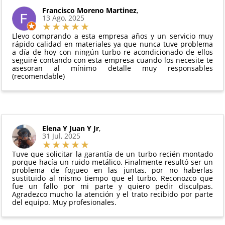
El producto
no debe haber sido montado ni
Francisco Moreno Martinez
,
Todas nuestras garantías cumplen con la legislación
13 Ago, 2025
manipulado
vigente. Consulta nuestras
condiciones generales
Debe devolverse en su
embalaje original
y en
para más información.
Llevo comprando a esta empresa años y un servicio muy
perfectas condiciones
rápido calidad en materiales ya que nunca tuve problema
a día de hoy con ningún turbo re acondicionado de ellos
seguiré contando con esta empresa cuando los necesite te
asesoran al mínimo detalle muy responsables
(recomendable)
Elena Y Juan Y Jr
,
31 Jul, 2025
Tuve que solicitar la garantía de un turbo recién montado
porque hacía un ruido metálico. Finalmente resultó ser un
problema de fogueo en las juntas, por no haberlas
sustituido al mismo tiempo que el turbo. Reconozco que
fue un fallo por mi parte y quiero pedir disculpas.
Agradezco mucho la atención y el trato recibido por parte
del equipo. Muy profesionales.