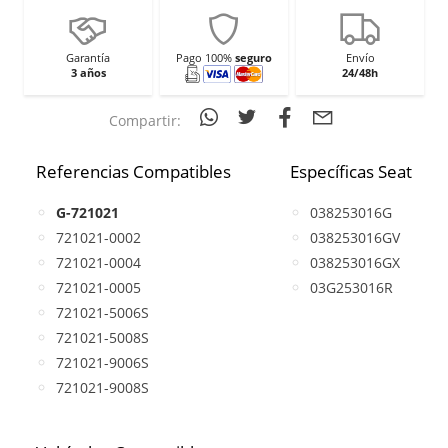
Garantía
Pago 100%
seguro
Envío
3 años
24/48h
Compartir:
Referencias Compatibles
Específicas Seat
G-721021
038253016G
721021-0002
038253016GV
721021-0004
038253016GX
721021-0005
03G253016R
721021-5006S
721021-5008S
721021-9006S
721021-9008S