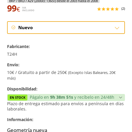
BKP / BKD / AZV (2000cc 136cv) desde el 2003 hasta el 2008
99
€
IVA
(2)
INCLUIDO
Nuevo
Nuevo
Fabricante:
T24H
Envío:
10€ / Gratuito a partir de 250€
(Excepto Islas Baleares, 20€
más)
Disponibilidad:
Págalo en
9h 38m 51s
y recíbelo en 24/48h
EN STOCK
Plazo de entrega estimado para envíos a península en días
laborales.
Información:
Geometría nueva