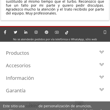
sustituido al mismo tiempo que el turbo. Reconozco que
fue un fallo por mi parte y quiero pedir disculpas.
Agradezco mucho la atención y el trato recibido por parte
del equipo. Muy profesionales.
No se atenderán pedidos por vía telefónica o WhatsApp, sólo web
Productos
Todos los Turbos
Accesorios
Turbos por Marca
Actuadores y Válvulas
Turbos Nuevos
Información
Geometrías
Turbos de Intercambio
Blog
Inyección
Cartuchos
Garantía
Privacidad y Aviso Legal
Sensores
Reconstrucción de Turbos
Garantía de 2 años
Preguntas Frecuentes
Kits de Juntas
Líderes en el sector
Este sitio usa
cookies
de personalización de anuncios,
Identifica tu turbo
Motores de arranque