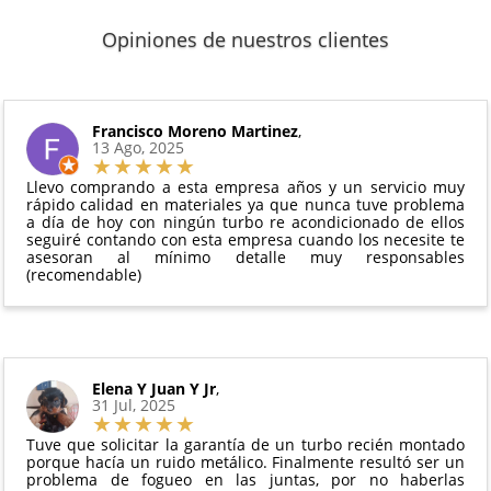
2 años de garantía
: Para el resto de productos
que puedas localizar tu paquete en todo momento.
Sí, puedes devolver cualquier producto en el plazo
Los plazos pueden variar según el destino y la
(excepto los indicados a continuación).
Opiniones de nuestros clientes
de
14 días naturales
desde la fecha de entrega.
disponibilidad del producto.
6 meses de garantía
: Inyectores de
Además, desde tu
panel de usuario
en nuestra web
intercambio, actuadores, motores de arranque
puedes ver en todo momento el estado de tu
Condiciones:
y compresores de aire acondicionado.
pedido.
El producto
no debe haber sido montado ni
Francisco Moreno Martinez
,
Todas nuestras garantías cumplen con la legislación
13 Ago, 2025
manipulado
vigente. Consulta nuestras
condiciones generales
Debe devolverse en su
embalaje original
y en
para más información.
Llevo comprando a esta empresa años y un servicio muy
perfectas condiciones
rápido calidad en materiales ya que nunca tuve problema
a día de hoy con ningún turbo re acondicionado de ellos
seguiré contando con esta empresa cuando los necesite te
asesoran al mínimo detalle muy responsables
(recomendable)
Elena Y Juan Y Jr
,
31 Jul, 2025
Tuve que solicitar la garantía de un turbo recién montado
porque hacía un ruido metálico. Finalmente resultó ser un
problema de fogueo en las juntas, por no haberlas