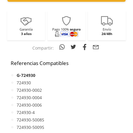
Garantía
Pago 100%
seguro
Envío
3 años
24/48h
Compartir:
Referencias Compatibles
G-724930
724930
724930-0002
724930-0004
724930-0006
724930-4
724930-5008S
724930-5009S