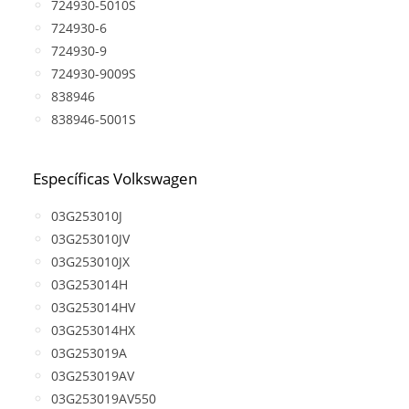
724930-5010S
724930-6
724930-9
724930-9009S
838946
838946-5001S
Específicas Volkswagen
03G253010J
03G253010JV
03G253010JX
03G253014H
03G253014HV
03G253014HX
03G253019A
03G253019AV
03G253019AV550