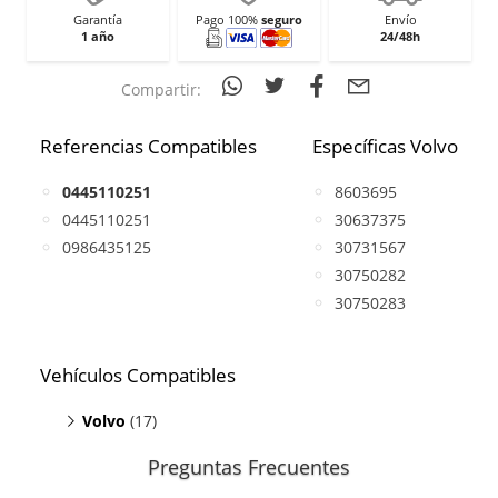
Garantía
Pago 100%
seguro
Envío
1 año
24/48h
Compartir:
Referencias Compatibles
Específicas Volvo
0445110251
8603695
0445110251
30637375
0986435125
30731567
30750282
30750283
Vehículos Compatibles
Volvo
(17)
C30 2.4
(D5, motor D5244T13 / D5244T8)
Preguntas Frecuentes
C30 2.4
(D5, motor D5244T9)