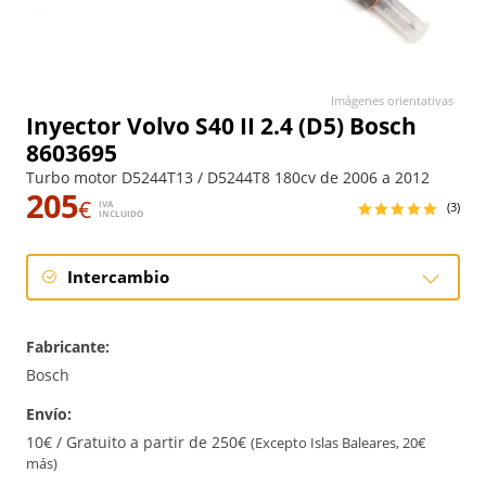
Imágenes orientativas
Inyector Volvo S40 II 2.4 (D5) Bosch
8603695
Turbo motor D5244T13 / D5244T8 180cv de 2006 a 2012
205
€
IVA
(3)
INCLUIDO
Intercambio
Intercambio
Fabricante:
Reconstrucción
Bosch
Envío:
10€ / Gratuito a partir de 250€
(Excepto Islas Baleares, 20€
más)