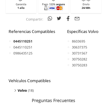
Garantía
Pago 100%
seguro
Envío
1 año
24/48h
Compartir:
Referencias Compatibles
Específicas Volvo
0445110251
8603695
0445110251
30637375
0986435125
30731567
30750282
30750283
Vehículos Compatibles
Volvo
(18)
C30 2.4
(D5, motor D5244T13 / D5244T8)
Preguntas Frecuentes
C30 2.4
(D5, motor D5244T9)