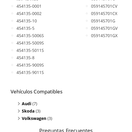
454135-0001
059145701CV
454135-0002
059145701CX
454135-10
059145701G
454135-5
059145701GV
454135-5006S
059145701GX
454135-5009S
454135-5011S
454135-8
454135-9009S
454135-9011S
Vehículos Compatibles
Audi
(7)
Skoda
A6 2.5 TDI
(3)
(motor AFB/AKN)
Volkswagen
A6 2.5 TDI
Superb 2.5 TDI
(3)
(motor AKE/BDH/BAU)
(motor AFB/AKN)
A6 2.5 TDI
Superb 2.5 TDI
Passat 2.5 TDI
(motor AYM/AKE/AKN/AFB)
(motor AFB/AKN)
(motor AYM/AKE/AKN/AFB)
Preguntas Frecuentes