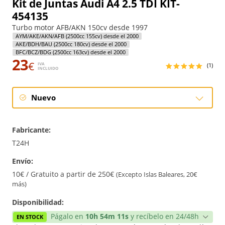
Kit de Juntas Audi A4 2.5 TDI KIT-
454135
Turbo motor AFB/AKN 150cv desde 1997
AYM/AKE/AKN/AFB (2500cc 155cv) desde el 2000
AKE/BDH/BAU (2500cc 180cv) desde el 2000
BFC/BCZ/BDG (2500cc 163cv) desde el 2000
23
€
IVA
(1)
INCLUIDO
Nuevo
Nuevo
Fabricante:
T24H
Envío:
10€ / Gratuito a partir de 250€
(Excepto Islas Baleares, 20€
más)
Disponibilidad:
Págalo en
10h 54m 11s
y recíbelo en 24/48h
EN STOCK