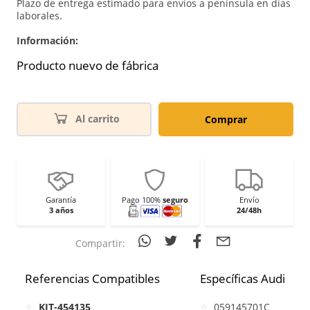
Plazo de entrega estimado para envíos a península en días
laborales.
Información:
Producto nuevo de fábrica
Al carrito
Comprar
Garantía
Pago 100%
seguro
Envío
3 años
24/48h
Compartir:
Referencias Compatibles
Específicas Audi
KIT-454135
059145701C