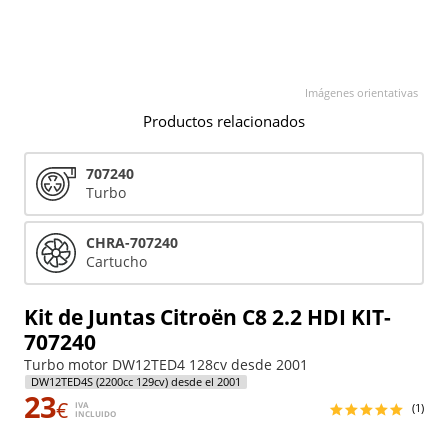
Imágenes orientativas
Productos relacionados
707240
Turbo
CHRA-707240
Cartucho
Kit de Juntas Citroën C8 2.2 HDI KIT-
707240
Turbo motor DW12TED4 128cv desde 2001
DW12TED4S (2200cc 129cv) desde el 2001
23
€
IVA
(1)
INCLUIDO