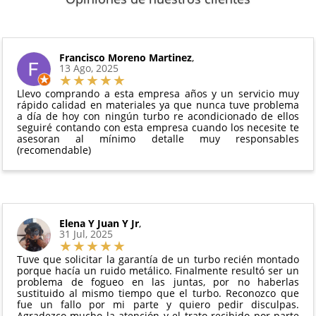
de
14 días naturales
desde la fecha de entrega.
disponibilidad del producto.
6 meses de garantía
: Inyectores de
Además, desde tu
panel de usuario
en nuestra web
intercambio, actuadores, motores de arranque
puedes ver en todo momento el estado de tu
Condiciones:
y compresores de aire acondicionado.
pedido.
El producto
no debe haber sido montado ni
Francisco Moreno Martinez
,
Todas nuestras garantías cumplen con la legislación
13 Ago, 2025
manipulado
vigente. Consulta nuestras
condiciones generales
Debe devolverse en su
embalaje original
y en
para más información.
Llevo comprando a esta empresa años y un servicio muy
perfectas condiciones
rápido calidad en materiales ya que nunca tuve problema
a día de hoy con ningún turbo re acondicionado de ellos
seguiré contando con esta empresa cuando los necesite te
asesoran al mínimo detalle muy responsables
(recomendable)
Elena Y Juan Y Jr
,
31 Jul, 2025
Tuve que solicitar la garantía de un turbo recién montado
porque hacía un ruido metálico. Finalmente resultó ser un
problema de fogueo en las juntas, por no haberlas
sustituido al mismo tiempo que el turbo. Reconozco que
fue un fallo por mi parte y quiero pedir disculpas.
Agradezco mucho la atención y el trato recibido por parte