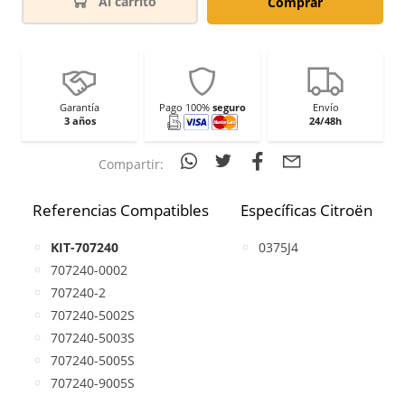
Al carrito
Comprar
Garantía
Pago 100%
seguro
Envío
3 años
24/48h
Compartir:
Referencias Compatibles
Específicas Citroën
KIT-707240
0375J4
707240-0002
707240-2
707240-5002S
707240-5003S
707240-5005S
707240-9005S