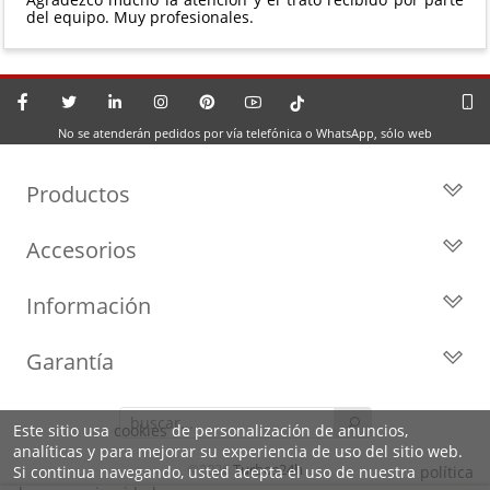
del equipo. Muy profesionales.
No se atenderán pedidos por vía telefónica o WhatsApp, sólo web
Productos
Todos los Turbos
Accesorios
Turbos por Marca
Actuadores y Válvulas
Turbos Nuevos
Información
Geometrías
Turbos de Intercambio
Blog
Inyección
Cartuchos
Garantía
Privacidad y Aviso Legal
Sensores
Reconstrucción de Turbos
Garantía de 2 años
Preguntas Frecuentes
Kits de Juntas
Líderes en el sector
Este sitio usa
cookies
de personalización de anuncios,
Identifica tu turbo
Motores de arranque
analíticas y para mejorar su experiencia de uso del sitio web.
Condiciones de venta,
Política de Cookies
©2026
Turbos24h
Si continua navegando, usted acepta el uso de nuestra
política
envíos y devoluciones