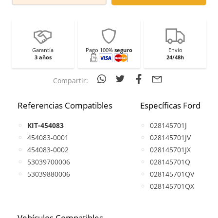
Garantía
Pago 100%
seguro
Envío
3 años
24/48h
Compartir:
Referencias Compatibles
Específicas Ford
KIT-454083
028145701J
454083-0001
028145701JV
454083-0002
028145701JX
53039700006
028145701Q
53039880006
028145701QV
028145701QX
Vehículos Compatibles