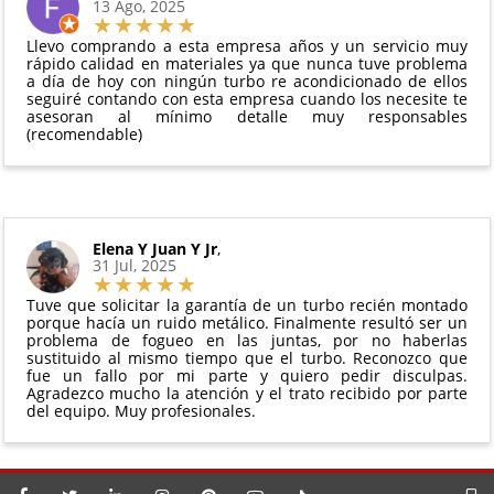
13 Ago, 2025
manipulado
vigente. Consulta nuestras
condiciones generales
Debe devolverse en su
embalaje original
y en
para más información.
Llevo comprando a esta empresa años y un servicio muy
perfectas condiciones
rápido calidad en materiales ya que nunca tuve problema
a día de hoy con ningún turbo re acondicionado de ellos
seguiré contando con esta empresa cuando los necesite te
asesoran al mínimo detalle muy responsables
(recomendable)
Elena Y Juan Y Jr
,
31 Jul, 2025
Tuve que solicitar la garantía de un turbo recién montado
porque hacía un ruido metálico. Finalmente resultó ser un
problema de fogueo en las juntas, por no haberlas
sustituido al mismo tiempo que el turbo. Reconozco que
fue un fallo por mi parte y quiero pedir disculpas.
Agradezco mucho la atención y el trato recibido por parte
del equipo. Muy profesionales.