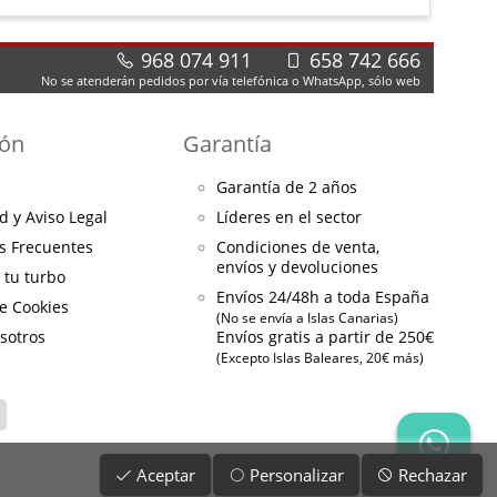
968 074 911
658 742 666
No se atenderán pedidos por vía telefónica o WhatsApp, sólo web
ión
Garantía
Garantía de 2 años
d y Aviso Legal
Líderes en el sector
s Frecuentes
Condiciones de venta,
envíos y devoluciones
a tu turbo
Envíos 24/48h a toda España
de Cookies
(No se envía a Islas Canarias)
sotros
Envíos gratis a partir de 250€
(Excepto Islas Baleares, 20€ más)
Aceptar
Personalizar
Rechazar