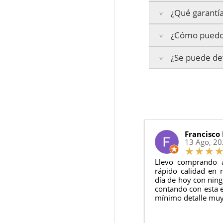
¿Qué garantía
Península:
Entrega
¿Cómo puedo 
Islas Baleares:
El t
La garantía varía se
Los plazos pueden va
¿Se puede dev
3 años de ga
Te enviaremos un co
2 años de ga
en todo momento.
6 meses de g
Sí, puedes devolver
Además, desde tu
p
Todas nuestras gara
Condiciones:
El producto
n
Debe devolve
Francisco
13 Ago, 2
Llevo comprando 
rápido calidad en 
día de hoy con ning
contando con esta e
mínimo detalle muy