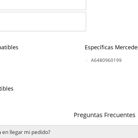
atibles
Específicas Mercede
A6480960199
ibles
(motor OM648 DE 32 LA (R6))
Preguntas Frecuentes
(motor OM648 DE 32 LA (R6))
 en llegar mi pedido?