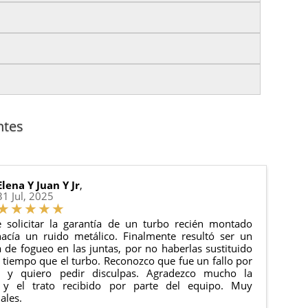
izas tu pedido antes de las
17:00 h
.
es.
nto del pedido para que puedas localizar tu paquete
uación).
anque y compresores de aire acondicionado.
cha de entrega.
ntes
 estado de tu pedido.
ciones generales
para más información.
Elena Y Juan Y Jr
,
31 Jul, 2025
 solicitar la garantía de un turbo recién montado
acía un ruido metálico. Finalmente resultó ser un
de fogueo en las juntas, por no haberlas sustituido
tiempo que el turbo. Reconozco que fue un fallo por
e y quiero pedir disculpas. Agradezco mucho la
 y el trato recibido por parte del equipo. Muy
ales.