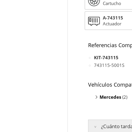
Cartucho
A-743115
Actuador
Referencias Comp
KIT-743115
743115-5001S
Vehículos Compat
Mercedes
(2)
E320 W211
S320 W220
¿Cuánto tarda