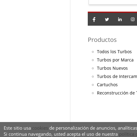
Productos
Todos los Turbos
Turbos por Marca
Turbos Nuevos
Turbos de Interca
Cartuchos
Reconstrucción de
Este sitio usa
cookies
de personalización de anuncios, analíticas
Si continua navegando, usted acepta el uso de nuestra
política