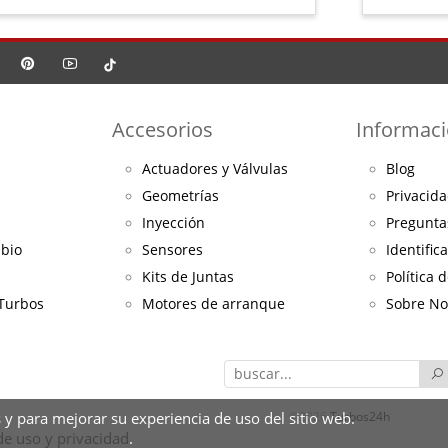
Accesorios
Informac
Actuadores y Válvulas
Blog
Geometrías
Privacida
Inyección
Pregunta
mbio
Sensores
Identific
Kits de Juntas
Política 
 Turbos
Motores de arranque
Sobre No
©2026
Turbos24h
 y para mejorar su experiencia de uso del sitio web.
 de uso y privacidad
.