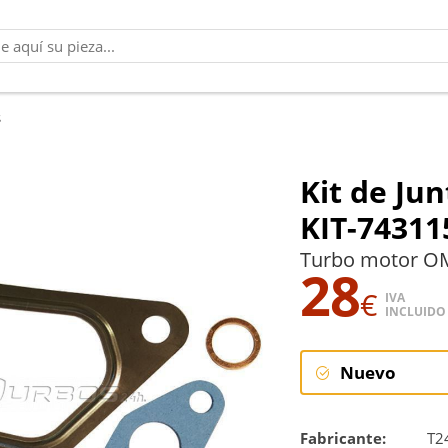
s
Kit de Ju
KIT-74311
Turbo motor OM
28
€
IVA
INCLUIDO
Nuevo
Nuevo
Fabricante:
T2