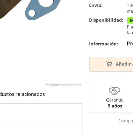
Envío:
10€
má
Disponibilidad:
E
Pla
lab
Pr
Información:
Añadir 
Imágenes orientativas
ductos relacionados
Garantía
3 años
Compar
5