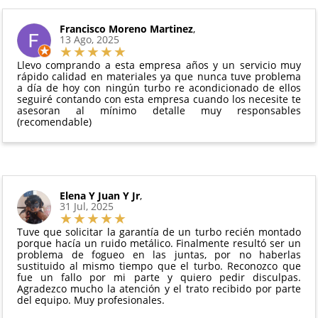
Condiciones:
y compresores de aire acondicionado.
pedido.
El producto
no debe haber sido montado ni
Francisco Moreno Martinez
,
Todas nuestras garantías cumplen con la legislación
13 Ago, 2025
manipulado
vigente. Consulta nuestras
condiciones generales
Debe devolverse en su
embalaje original
y en
para más información.
Llevo comprando a esta empresa años y un servicio muy
perfectas condiciones
rápido calidad en materiales ya que nunca tuve problema
a día de hoy con ningún turbo re acondicionado de ellos
seguiré contando con esta empresa cuando los necesite te
asesoran al mínimo detalle muy responsables
(recomendable)
Elena Y Juan Y Jr
,
31 Jul, 2025
Tuve que solicitar la garantía de un turbo recién montado
porque hacía un ruido metálico. Finalmente resultó ser un
problema de fogueo en las juntas, por no haberlas
sustituido al mismo tiempo que el turbo. Reconozco que
fue un fallo por mi parte y quiero pedir disculpas.
Agradezco mucho la atención y el trato recibido por parte
del equipo. Muy profesionales.