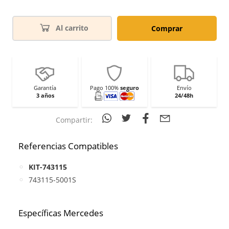
Al carrito
Comprar
Garantía
Pago 100%
seguro
Envío
3 años
24/48h
Compartir:
Referencias Compatibles
KIT-743115
743115-5001S
Específicas Mercedes