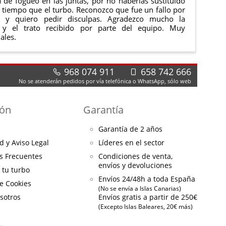
de fogueo en las juntas, por no haberlas sustituido
tiempo que el turbo. Reconozco que fue un fallo por
e y quiero pedir disculpas. Agradezco mucho la
 y el trato recibido por parte del equipo. Muy
ales.
968 074 911
658 742 666
No se atenderán pedidos por vía telefónica o WhatsApp, sólo web
ión
Garantía
Garantía de 2 años
d y Aviso Legal
Líderes en el sector
s Frecuentes
Condiciones de venta,
envíos y devoluciones
a tu turbo
Envíos 24/48h a toda España
de Cookies
(No se envía a Islas Canarias)
sotros
Envíos gratis a partir de 250€
(Excepto Islas Baleares, 20€ más)