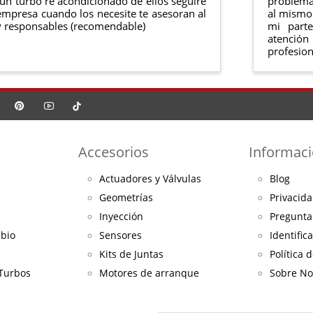
ún turbo re acondicionado de ellos seguiré
problema 
mpresa cuando los necesite te asesoran al
al mismo 
 responsables (recomendable)
mi part
atención
profesion
Accesorios
Informac
Actuadores y Válvulas
Blog
Geometrías
Privacida
Inyección
Pregunta
mbio
Sensores
Identific
Kits de Juntas
Política 
 Turbos
Motores de arranque
Sobre No