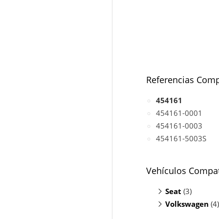
Referencias Comp
454161
454161-0001
454161-0003
454161-5003S
Vehículos Compat
Seat
(3)
Volkswagen
Cordoba 1.9
(4)
Ibiza 1.9 TDI
Golf III 1.9 