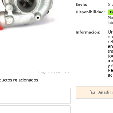
Envío:
Reconstrucc
Gra
Disponibilidad:
E
Pla
lab
Un
Información:
qu
re
en
tr
to
in
y 
Re
Imágenes orientativas
ac
ductos relacionados
Añadir 
1