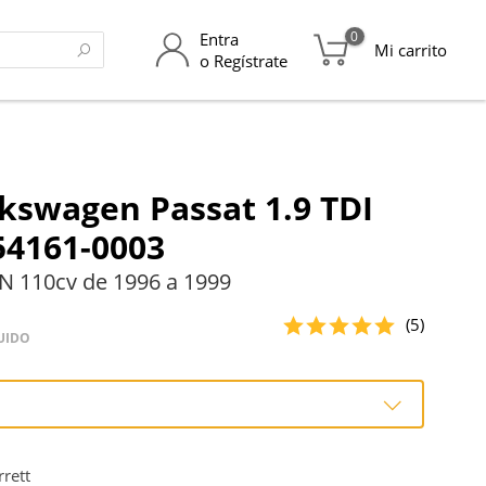
0
Entra
Mi carrito
o Regístrate
kswagen Passat 1.9 TDI
54161-0003
N 110cv de 1996 a 1999
(5)
UIDO
o
rett