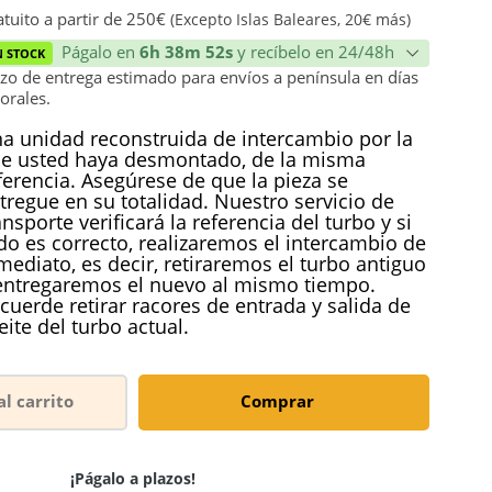
ión
tuito a partir de 250€
(Excepto Islas Baleares, 20€ más)
Págalo en
6h 38m 52s
y recíbelo en 24/48h
N STOCK
zo de entrega estimado para envíos a península en días
orales.
a unidad reconstruida de intercambio por la
e usted haya desmontado, de la misma
ferencia. Asegúrese de que la pieza se
tregue en su totalidad. Nuestro servicio de
ansporte verificará la referencia del turbo y si
do es correcto, realizaremos el intercambio de
mediato, es decir, retiraremos el turbo antiguo
entregaremos el nuevo al mismo tiempo.
cuerde retirar racores de entrada y salida de
eite del turbo actual.
al carrito
Comprar