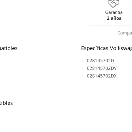
Garantía
2 años
Compar
atibles
Específicas Volkswa
028145702D
028145702DV
028145702DX
ibles
 TDI
(motor AFN)
TDI
(motor AFN)
(motor AFN)