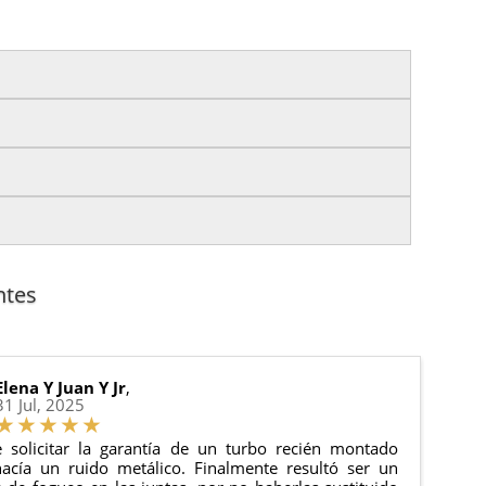
izas tu pedido antes de las
17:00 h
.
es.
nto del pedido para que puedas localizar tu paquete
uación).
anque y compresores de aire acondicionado.
cha de entrega.
ntes
 estado de tu pedido.
ciones generales
para más información.
Elena Y Juan Y Jr
,
31 Jul, 2025
 solicitar la garantía de un turbo recién montado
acía un ruido metálico. Finalmente resultó ser un