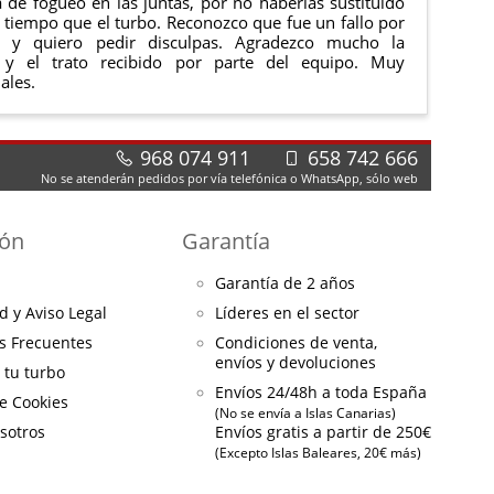
de fogueo en las juntas, por no haberlas sustituido
tiempo que el turbo. Reconozco que fue un fallo por
e y quiero pedir disculpas. Agradezco mucho la
 y el trato recibido por parte del equipo. Muy
ales.
968 074 911
658 742 666
No se atenderán pedidos por vía telefónica o WhatsApp, sólo web
ión
Garantía
Garantía de 2 años
d y Aviso Legal
Líderes en el sector
s Frecuentes
Condiciones de venta,
envíos y devoluciones
a tu turbo
Envíos 24/48h a toda España
de Cookies
(No se envía a Islas Canarias)
sotros
Envíos gratis a partir de 250€
(Excepto Islas Baleares, 20€ más)