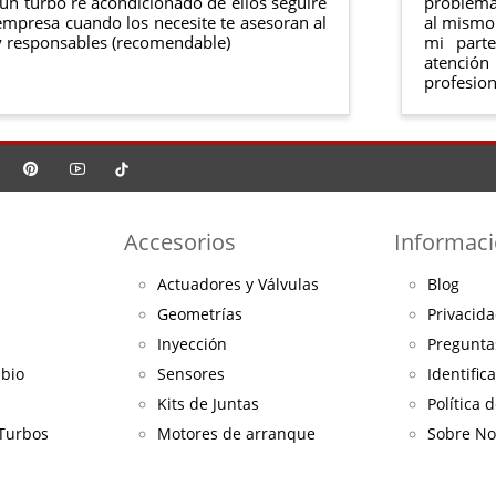
ún turbo re acondicionado de ellos seguiré
problema 
mpresa cuando los necesite te asesoran al
al mismo 
 responsables (recomendable)
mi part
atención
profesion
Accesorios
Informac
Actuadores y Válvulas
Blog
Geometrías
Privacida
Inyección
Pregunta
mbio
Sensores
Identific
Kits de Juntas
Política 
 Turbos
Motores de arranque
Sobre No