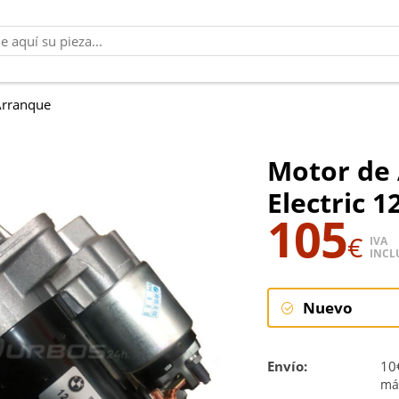
Arranque
Motor de
Electric 
105
€
IVA
INCL
Nuevo
Nuevo
Envío:
10€
má