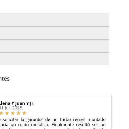
izas tu pedido antes de las
17:00 h
.
es.
nto del pedido para que puedas localizar tu paquete
uación).
anque y compresores de aire acondicionado.
cha de entrega.
ntes
 estado de tu pedido.
ciones generales
para más información.
Elena Y Juan Y Jr
,
31 Jul, 2025
 solicitar la garantía de un turbo recién montado
acía un ruido metálico. Finalmente resultó ser un