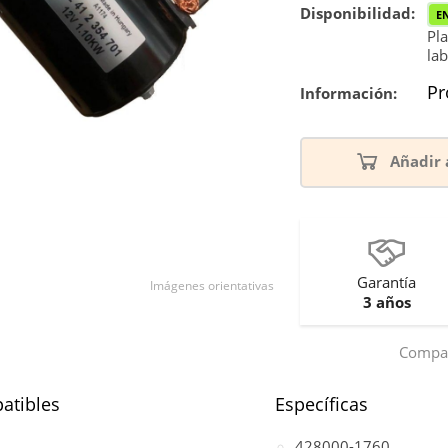
Disponibilidad:
E
Pla
lab
Pr
Información:
Añadir 
Garantía
Imágenes orientativas
3 años
Compar
atibles
Específicas
428000-1760