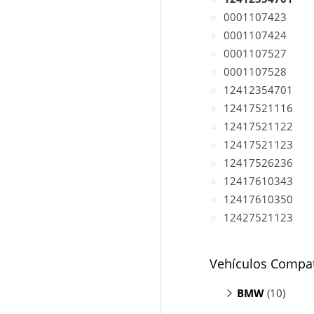
0001107423
0001107424
0001107527
0001107528
12412354701
12417521116
12417521122
12417521123
12417526236
12417610343
12417610350
12427521123
Vehículos Compat
BMW
(10)
Serie 1