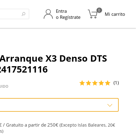
0
Entra
Mi carrito
o Regístrate
 Arranque X3 Denso DTS
12417521116
(1)
UIDO
 / Gratuito a partir de 250€
(Excepto Islas Baleares, 20€
s)