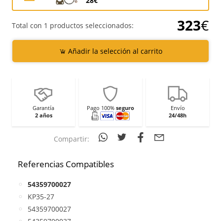
28€
323
€
Total con 1 productos seleccionados:
Añadir la selección al carrito
Garantía
Pago 100%
seguro
Envío
2 años
24/48h
Compartir:
Referencias Compatibles
54359700027
KP35-27
54359700027