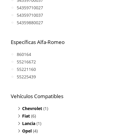
54359700037
54359710027
54359710037
54359880027
Específicas Alfa-Romeo
860164
55216672
55221160
55225439
Vehículos Compatibles
Chevrolet
(1)
Fiat
Aveo 1.3 D
(6)
(motor JTDM 16V)
Lancia
Doblo 1.3 JTDM
(1)
(motor JTDM 16V)
Opel
Fiorino 1.3 JTDM
Musa 1.3 JTDM
(4)
(motor A13DTE)
(motor JTDM 16V)