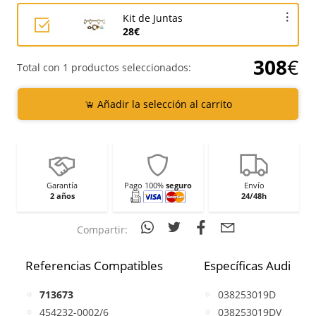
Kit de Juntas
28€
308
€
Total con 1 productos seleccionados:
Añadir la selección al carrito
Garantía
Pago 100%
seguro
Envío
2 años
24/48h
Compartir:
Referencias Compatibles
Específicas Audi
713673
038253019D
454232-0002/6
038253019DV