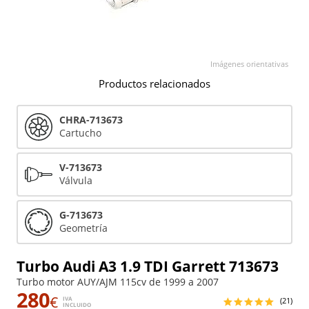
Imágenes orientativas
Productos relacionados
CHRA-713673
Cartucho
V-713673
Válvula
G-713673
Geometría
Turbo Audi A3 1.9 TDI Garrett 713673
Turbo motor AUY/AJM 115cv de 1999 a 2007
280
€
IVA
(21)
INCLUIDO