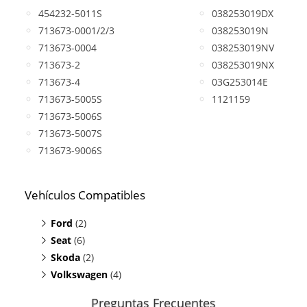
454232-5011S
038253019DX
713673-0001/2/3
038253019N
713673-0004
038253019NV
713673-2
038253019NX
713673-4
03G253014E
713673-5005S
1121159
713673-5006S
713673-5007S
713673-9006S
Vehículos Compatibles
Ford
(2)
Seat
Galaxy 1.9 TDI
(6)
(motor ATD/ASV)
Skoda
Galaxy 1.9 TDI
Alhambra 1.9 TDI
(2)
(motor AUY/AJM)
(motor AUY/AJM)
Volkswagen
Cordoba 1.9 TDI
Octavia 1.9 TDI
(4)
(motor ASV)
(motor AUY/AJM)
Leon 1.9 TDI
Octavia 1.9 TDI
Bora 1.9 TDI
(motor ASV)
(motor AUY/AJM)
(motor AUY/AJM)
Preguntas Frecuentes