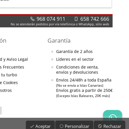
968 074 911
658 742 666
No se atenderán pedidos por vía telefónica o WhatsApp, sólo web
ión
Garantía
Garantía de 2 años
d y Aviso Legal
Líderes en el sector
s Frecuentes
Condiciones de venta,
envíos y devoluciones
a tu turbo
Envíos 24/48h a toda España
de Cookies
(No se envía a Islas Canarias)
sotros
Envíos gratis a partir de 250€
(Excepto Islas Baleares, 20€ más)
Aceptar
Personalizar
Rechazar