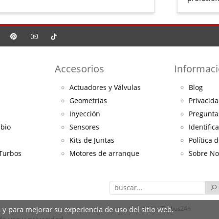
Accesorios
Informac
Actuadores y Válvulas
Blog
Geometrías
Privacida
Inyección
Pregunta
mbio
Sensores
Identific
Kits de Juntas
Política 
 Turbos
Motores de arranque
Sobre No
 y para mejorar su experiencia de uso del sitio web.
©2026
Turbos24h