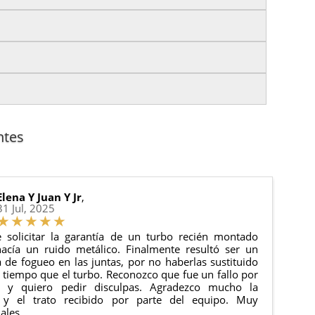
izas tu pedido antes de las
17:00 h
.
es.
nto del pedido para que puedas localizar tu paquete
uación).
anque y compresores de aire acondicionado.
cha de entrega.
ntes
 estado de tu pedido.
ciones generales
para más información.
Elena Y Juan Y Jr
,
31 Jul, 2025
 solicitar la garantía de un turbo recién montado
acía un ruido metálico. Finalmente resultó ser un
de fogueo en las juntas, por no haberlas sustituido
tiempo que el turbo. Reconozco que fue un fallo por
e y quiero pedir disculpas. Agradezco mucho la
 y el trato recibido por parte del equipo. Muy
ales.