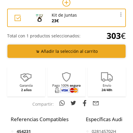
Kit de Juntas
23€
303
€
Total con 1 productos seleccionados:
Añadir la selección al carrito
Garantía
Pago 100%
seguro
Envío
2 años
24/48h
Compartir:
Referencias Compatibles
Específicas Audi
454231
028145702H