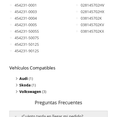
454231-0001
028145702HV
454231-0003
028145702HX
454231-0004
038145702K
454231-0005
038145702KV
454231-5005S
038145702KX
454231-5007S
454231-5012S
454231-9012S
Vehículos Compatibles
Audi
(1)
Skoda
A6 1.9 TDI
(1)
(C5, motor AHH / AFN)
Volkswagen
Superb 1.9 TDI
(3)
(motor AVB, BKE)
Passat 1.9 TDI
(motor AHH / AFN)
Preguntas Frecuentes
Passat 1.9 TDI
(motor ATJ / AJM)
Passat 1.9 TDI
(motor AVB, BKE)
¿Cuánto tarda en llegar mi pedido?