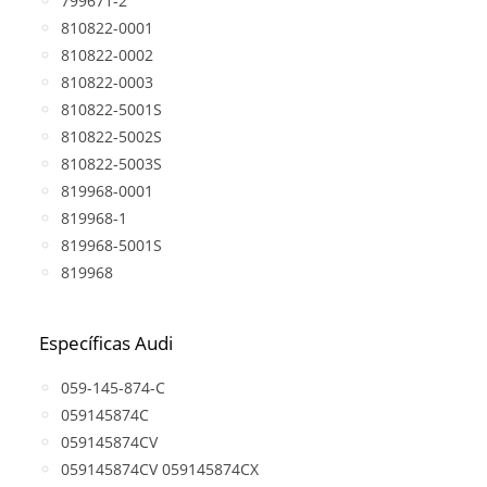
799671-2
810822-0001
810822-0002
810822-0003
810822-5001S
810822-5002S
810822-5003S
819968-0001
819968-1
819968-5001S
819968
Específicas Audi
059-145-874-C
059145874C
059145874CV
059145874CV 059145874CX