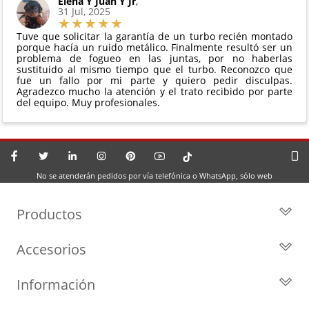
Elena Y Juan Y Jr
,
31 Jul, 2025
Tuve que solicitar la garantía de un turbo recién montado
porque hacía un ruido metálico. Finalmente resultó ser un
problema de fogueo en las juntas, por no haberlas
sustituido al mismo tiempo que el turbo. Reconozco que
fue un fallo por mi parte y quiero pedir disculpas.
Agradezco mucho la atención y el trato recibido por parte
del equipo. Muy profesionales.
No se atenderán pedidos por vía telefónica o WhatsApp, sólo web
Productos
Todos los Turbos
Accesorios
Turbos por Marca
Actuadores y Válvulas
Turbos Nuevos
Información
Geometrías
Turbos de Intercambio
Blog