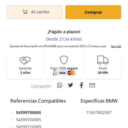
Al carrito
Comprar
Garantía
Pago 100%
seguro
Envío
2 años
24/48h
Compartir:
Referencias Compatibles
Específicas BMW
54399700065
11657802587
54399700065
54399710089