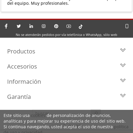
del equipo. Muy profesionales.
No se atenderán pedidos por vía telefónica o WhatsApp, sólo web
Productos
Todos los Turbos
Accesorios
Turbos por Marca
Actuadores y Válvulas
Turbos Nuevos
Información
Geometrías
Turbos de Intercambio
Blog
Inyección
Cartuchos
Garantía
Privacidad y Aviso Legal
Sensores
Reconstrucción de Turbos
Garantía de 2 años
Preguntas Frecuentes
Kits de Juntas
Líderes en el sector
Este sitio usa
cookies
de personalización de anuncios,
Identifica tu turbo
Motores de arranque
analíticas y para mejorar su experiencia de uso del sitio web.
Condiciones de venta,
Política de Cookies
©2026
Turbos24h
Si continua navegando, usted acepta el uso de nuestra
política
envíos y devoluciones
de uso y privacidad
.
Sobre Nosotros