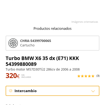
Imágenes orientativas
Productos relacionados
CHRA-54399700065
Cartucho
Turbo BMW X6 35 dx (E71) KKK
54399880089
Turbo motor M57D30TÜ2 286cv de 2006 a 2008
320
€
IVA
(3)
INCLUIDO
Intercambio
Intercambio