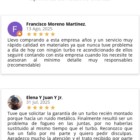
disponibilidad del producto.
6 meses de garantía
: Inyectores de
Además, desde tu
panel de usuario
en nuestra web
intercambio, actuadores, motores de arranque
puedes ver en todo momento el estado de tu
Condiciones:
y compresores de aire acondicionado.
pedido.
El producto
no debe haber sido montado ni
Francisco Moreno Martinez
,
Todas nuestras garantías cumplen con la legislación
13 Ago, 2025
manipulado
vigente. Consulta nuestras
condiciones generales
Debe devolverse en su
embalaje original
y en
para más información.
Llevo comprando a esta empresa años y un servicio muy
perfectas condiciones
rápido calidad en materiales ya que nunca tuve problema
a día de hoy con ningún turbo re acondicionado de ellos
seguiré contando con esta empresa cuando los necesite te
asesoran al mínimo detalle muy responsables
(recomendable)
Elena Y Juan Y Jr
,
31 Jul, 2025
Tuve que solicitar la garantía de un turbo recién montado
porque hacía un ruido metálico. Finalmente resultó ser un
problema de fogueo en las juntas, por no haberlas
sustituido al mismo tiempo que el turbo. Reconozco que
fue un fallo por mi parte y quiero pedir disculpas.
Agradezco mucho la atención y el trato recibido por parte