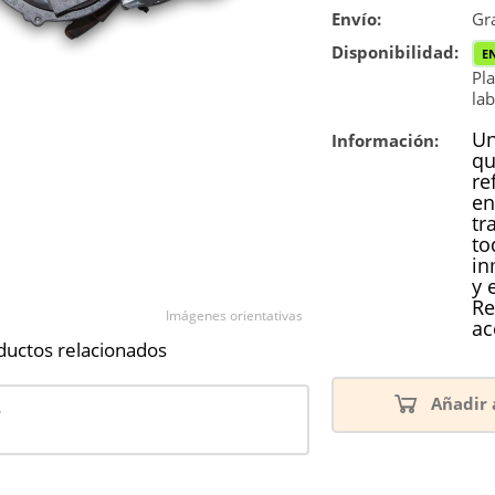
Envío:
Reconstrucc
Gra
Disponibilidad:
E
Nuevo
Pla
lab
Un
Información:
qu
re
en
tr
to
in
y 
Re
Imágenes orientativas
ac
ductos relacionados
Añadir 
4