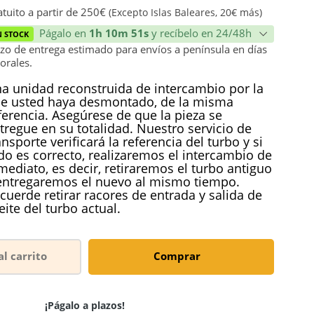
ión
tuito a partir de 250€
(Excepto Islas Baleares, 20€ más)
Págalo en
1h 10m 51s
y recíbelo en 24/48h
N STOCK
zo de entrega estimado para envíos a península en días
orales.
a unidad reconstruida de intercambio por la
e usted haya desmontado, de la misma
ferencia. Asegúrese de que la pieza se
tregue en su totalidad. Nuestro servicio de
ansporte verificará la referencia del turbo y si
do es correcto, realizaremos el intercambio de
mediato, es decir, retiraremos el turbo antiguo
entregaremos el nuevo al mismo tiempo.
cuerde retirar racores de entrada y salida de
eite del turbo actual.
al carrito
Comprar