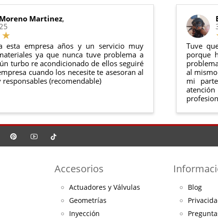
o debe haber sido montado ni manipulado
rse en su
embalaje original
y en
perfectas condiciones
 Moreno Martinez
,
025
a esta empresa años y un servicio muy
Tuve que
materiales ya que nunca tuve problema a
porque h
ún turbo re acondicionado de ellos seguiré
problema 
mpresa cuando los necesite te asesoran al
al mismo 
 responsables (recomendable)
mi part
atención
profesion
Accesorios
Informac
Actuadores y Válvulas
Blog
Geometrías
Privacida
Inyección
Pregunta