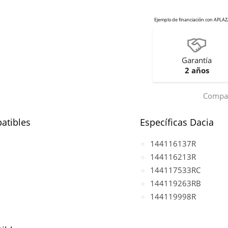
Garantía
2 años
Compar
atibles
Específicas Dacia
144116137R
144116213R
144117533RC
144119263RB
144119998R