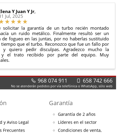
Elena Y Juan Y Jr
,
31 Jul, 2025
 solicitar la garantía de un turbo recién montado
acía un ruido metálico. Finalmente resultó ser un
de fogueo en las juntas, por no haberlas sustituido
tiempo que el turbo. Reconozco que fue un fallo por
e y quiero pedir disculpas. Agradezco mucho la
 y el trato recibido por parte del equipo. Muy
ales.
968 074 911
658 742 666
No se atenderán pedidos por vía telefónica o WhatsApp, sólo web
ión
Garantía
Garantía de 2 años
d y Aviso Legal
Líderes en el sector
s Frecuentes
Condiciones de venta,