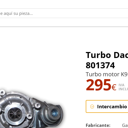
Turbo Dac
801374
Turbo motor K9
295
€
IVA
INCL
Intercambio
Intercambi
Fabricante:
Gar