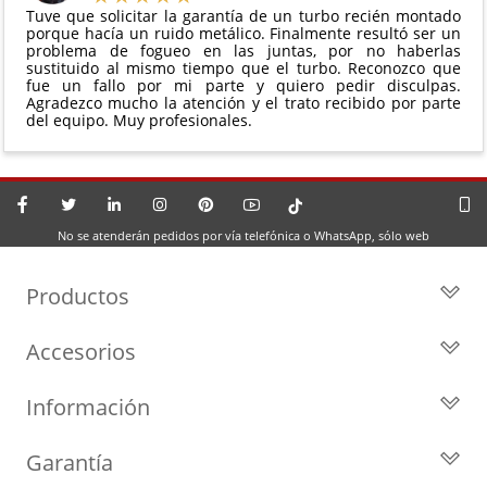
Tuve que solicitar la garantía de un turbo recién montado
porque hacía un ruido metálico. Finalmente resultó ser un
problema de fogueo en las juntas, por no haberlas
sustituido al mismo tiempo que el turbo. Reconozco que
fue un fallo por mi parte y quiero pedir disculpas.
Agradezco mucho la atención y el trato recibido por parte
del equipo. Muy profesionales.
No se atenderán pedidos por vía telefónica o WhatsApp, sólo web
Productos
Todos los Turbos
Accesorios
Turbos por Marca
Actuadores y Válvulas
Turbos Nuevos
Información
Geometrías
Turbos de Intercambio
Blog
Inyección
Cartuchos
Garantía
Privacidad y Aviso Legal
Sensores
Reconstrucción de Turbos