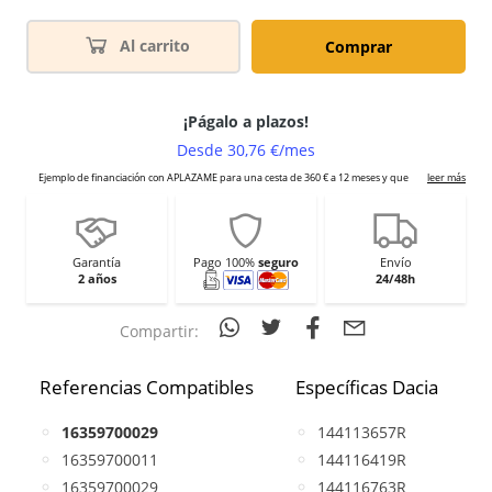
Al carrito
Comprar
Garantía
Pago 100%
seguro
Envío
2 años
24/48h
Compartir:
Referencias Compatibles
Específicas Dacia
16359700029
144113657R
16359700011
144116419R
16359700029
144116763R