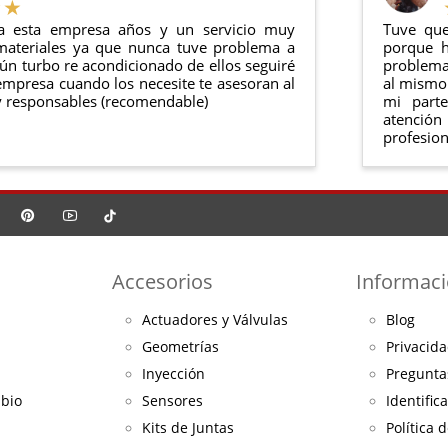
a esta empresa años y un servicio muy
Tuve que
materiales ya que nunca tuve problema a
porque h
ún turbo re acondicionado de ellos seguiré
problema 
mpresa cuando los necesite te asesoran al
al mismo 
 responsables (recomendable)
mi part
atención
profesion
Accesorios
Informac
Actuadores y Válvulas
Blog
Geometrías
Privacida
Inyección
Pregunta
mbio
Sensores
Identific
Kits de Juntas
Política 