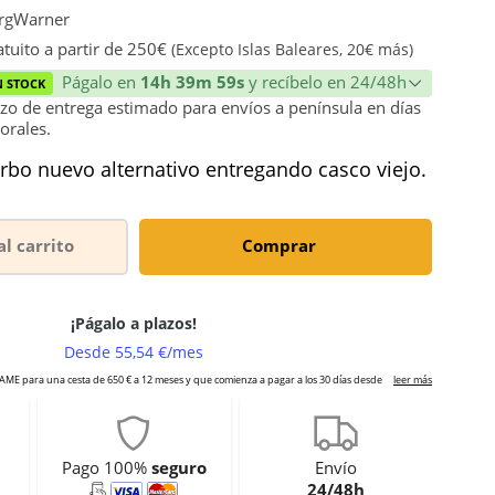
rgWarner
tuito a partir de 250€
(Excepto Islas Baleares, 20€ más)
Págalo en
14h 39m 59s
y recíbelo en 24/48h
N STOCK
zo de entrega estimado para envíos a península en días
orales.
rbo nuevo alternativo entregando casco viejo.
al carrito
Comprar
Pago 100%
seguro
Envío
24/48h