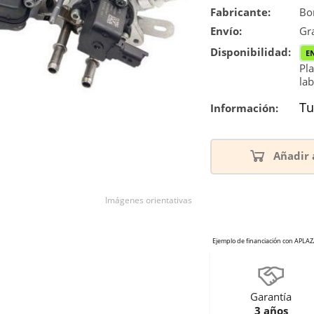
Fabricante:
Bo
Envío:
Gra
Disponibilidad:
E
Pla
lab
Tu
Información:
Añadir 
Imágenes orientativas
Garantía
3 años