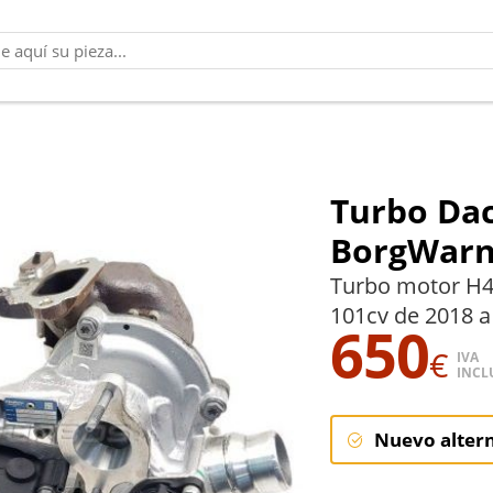
Turbo Daci
BorgWarn
Turbo motor H4
101cv de 2018 a
650
€
IVA
INCL
Nuevo alter
Nuevo alter