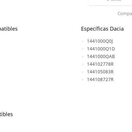
Compar
atibles
Específicas Dacia
1441000Q0J
1441000Q1D
1441000QAB
144102778R
144105083R
144108727R
ibles