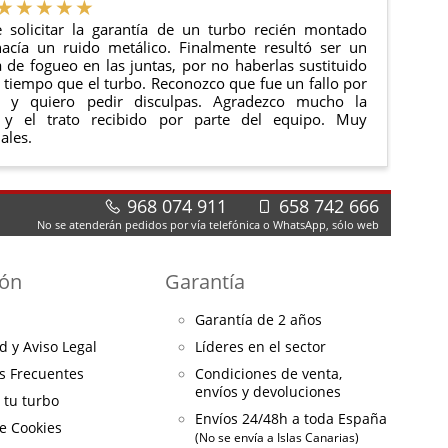
 solicitar la garantía de un turbo recién montado
acía un ruido metálico. Finalmente resultó ser un
de fogueo en las juntas, por no haberlas sustituido
tiempo que el turbo. Reconozco que fue un fallo por
e y quiero pedir disculpas. Agradezco mucho la
 y el trato recibido por parte del equipo. Muy
ales.
968 074 911
658 742 666
No se atenderán pedidos por vía telefónica o WhatsApp, sólo web
ión
Garantía
Garantía de 2 años
d y Aviso Legal
Líderes en el sector
s Frecuentes
Condiciones de venta,
envíos y devoluciones
a tu turbo
Envíos 24/48h a toda España
de Cookies
(No se envía a Islas Canarias)