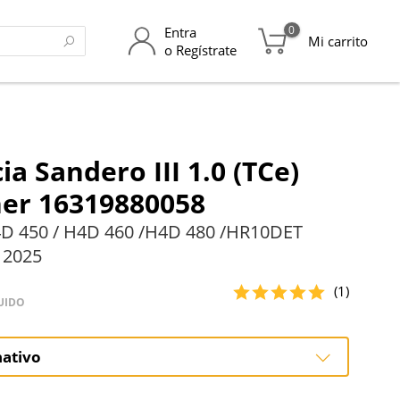
0
Entra
Mi carrito
o Regístrate
a Sandero III 1.0 (TCe)
er 16319880058
D 450 / H4D 460 /H4D 480 /HR10DET
 2025
(1)
UIDO
nativo
nativo