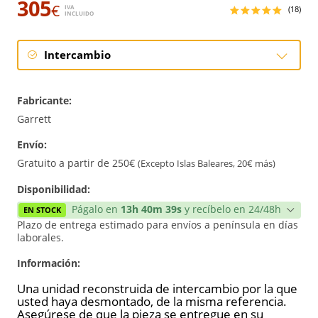
305
€
IVA
(18)
INCLUIDO
Intercambio
Intercambio
Fabricante:
Reconstrucción
Garrett
Envío:
Nuevo
Gratuito a partir de 250€
(Excepto Islas Baleares, 20€ más)
Reforzado
Disponibilidad:
Págalo en
13h 40m 38s
y recíbelo en 24/48h
EN STOCK
Plazo de entrega estimado para envíos a península en días
laborales.
Información:
Una unidad reconstruida de intercambio por la que
usted haya desmontado, de la misma referencia.
Asegúrese de que la pieza se entregue en su