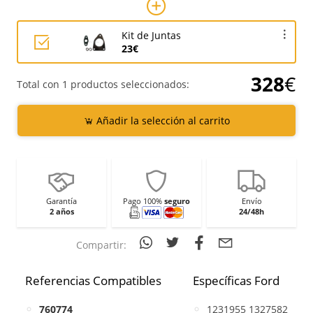
Kit de Juntas
23€
328
€
Total con 1 productos seleccionados:
Añadir la selección al carrito
Garantía
Pago 100%
seguro
Envío
2 años
24/48h
Compartir:
Referencias Compatibles
Específicas Ford
760774
1231955 1327582