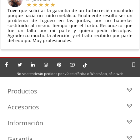
Tuve que solicitar la garantía de un turbo recién montado
porque hacía un ruido metálico. Finalmente resultó ser un
problema de fogueo en las juntas, por no haberlas
sustituido al mismo tiempo que el turbo. Reconozco que
fue un fallo por mi parte y quiero pedir disculpas.
Agradezco mucho la atención y el trato recibido por parte
del equipo. Muy profesionales.
No se atenderán pedidos por vía telefónica o WhatsApp, sólo web
Productos
Todos los Turbos
Accesorios
Turbos por Marca
Actuadores y Válvulas
Turbos Nuevos
Información
Geometrías
Turbos de Intercambio
Blog
Inyección
Cartuchos
Garantía