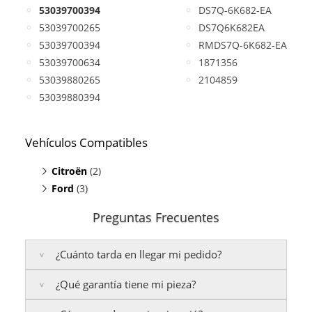
53039700394
DS7Q-6K682-EA
53039700265
DS7Q6K682EA
53039700394
RMDS7Q-6K682-EA
53039700634
1871356
53039880265
2104859
53039880394
Vehículos Compatibles
Citroën
(2)
Ford
C4 2.0 HDI
(3)
(motor DW10FC)
Spacetourer 2.0
Focus III 2.0 TDCi
(HDI, motor DW10FC)
(motor DW10FC)
Preguntas Frecuentes
Mondeo V 2.0 TDCi
(motor DW10FC)
Mondeo V 2.0 TDCi
(motor DW10FC)
¿Cuánto tarda en llegar mi pedido?
¿Qué garantía tiene mi pieza?
Península:
Entregamos en un plazo estimado de
24
a 48 horas laborables
, si realizas tu pedido antes de