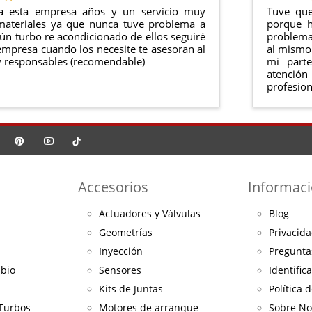
a esta empresa años y un servicio muy
Tuve que
materiales ya que nunca tuve problema a
porque h
ún turbo re acondicionado de ellos seguiré
problema 
mpresa cuando los necesite te asesoran al
al mismo 
 responsables (recomendable)
mi part
atención
profesion
Accesorios
Informac
Actuadores y Válvulas
Blog
Geometrías
Privacida
Inyección
Pregunta
mbio
Sensores
Identific
Kits de Juntas
Política 
 Turbos
Motores de arranque
Sobre No