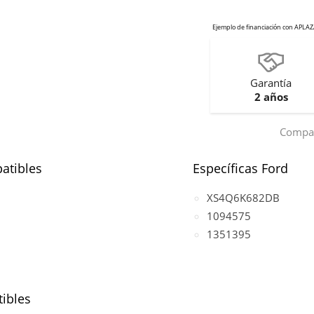
Garantía
2 años
Compar
atibles
Específicas Ford
XS4Q6K682DB
1094575
1351395
ibles