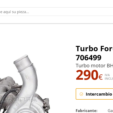
Turbo For
706499
Turbo motor BH
290
€
IVA
INCL
Intercambio
Intercambi
Fabricante:
Gar