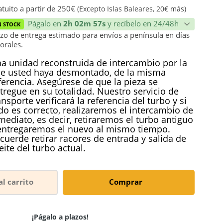
ión
tuito a partir de 250€
(Excepto Islas Baleares, 20€ más)
Págalo en
2h 02m 57s
y recíbelo en 24/48h
N STOCK
zo de entrega estimado para envíos a península en días
orales.
a unidad reconstruida de intercambio por la
e usted haya desmontado, de la misma
ferencia. Asegúrese de que la pieza se
tregue en su totalidad. Nuestro servicio de
ansporte verificará la referencia del turbo y si
do es correcto, realizaremos el intercambio de
mediato, es decir, retiraremos el turbo antiguo
entregaremos el nuevo al mismo tiempo.
cuerde retirar racores de entrada y salida de
eite del turbo actual.
al carrito
Comprar