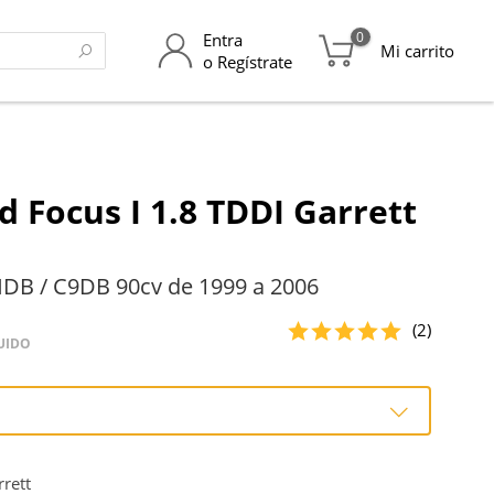
0
Entra
Mi carrito
o Regístrate
d Focus I 1.8 TDDI Garrett
DB / C9DB 90cv de 1999 a 2006
(2)
UIDO
o
rett