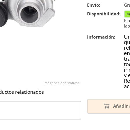
Envío:
Reconstrucc
Gra
Disponibilidad:
E
Pla
lab
Un
Información:
qu
re
en
tr
to
in
y 
Re
Imágenes orientativas
ac
ductos relacionados
Añadir 
9