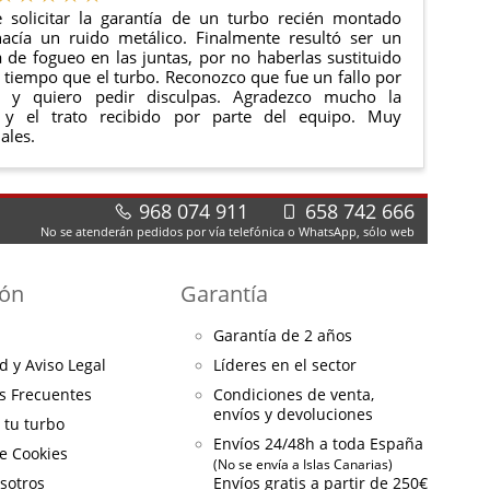
 solicitar la garantía de un turbo recién montado
acía un ruido metálico. Finalmente resultó ser un
de fogueo en las juntas, por no haberlas sustituido
tiempo que el turbo. Reconozco que fue un fallo por
e y quiero pedir disculpas. Agradezco mucho la
 y el trato recibido por parte del equipo. Muy
ales.
968 074 911
658 742 666
No se atenderán pedidos por vía telefónica o WhatsApp, sólo web
ión
Garantía
Garantía de 2 años
d y Aviso Legal
Líderes en el sector
s Frecuentes
Condiciones de venta,
envíos y devoluciones
a tu turbo
Envíos 24/48h a toda España
de Cookies
(No se envía a Islas Canarias)
sotros
Envíos gratis a partir de 250€