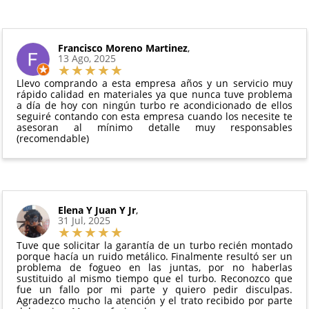
6 meses de garantía
: Inyectores de
Además, desde tu
panel de usuario
en nuestra web
intercambio, actuadores, motores de arranque
puedes ver en todo momento el estado de tu
Condiciones:
y compresores de aire acondicionado.
pedido.
El producto
no debe haber sido montado ni
Francisco Moreno Martinez
,
Todas nuestras garantías cumplen con la legislación
13 Ago, 2025
manipulado
vigente. Consulta nuestras
condiciones generales
Debe devolverse en su
embalaje original
y en
para más información.
Llevo comprando a esta empresa años y un servicio muy
perfectas condiciones
rápido calidad en materiales ya que nunca tuve problema
a día de hoy con ningún turbo re acondicionado de ellos
seguiré contando con esta empresa cuando los necesite te
asesoran al mínimo detalle muy responsables
(recomendable)
Elena Y Juan Y Jr
,
31 Jul, 2025
Tuve que solicitar la garantía de un turbo recién montado
porque hacía un ruido metálico. Finalmente resultó ser un
problema de fogueo en las juntas, por no haberlas
sustituido al mismo tiempo que el turbo. Reconozco que
fue un fallo por mi parte y quiero pedir disculpas.
Agradezco mucho la atención y el trato recibido por parte