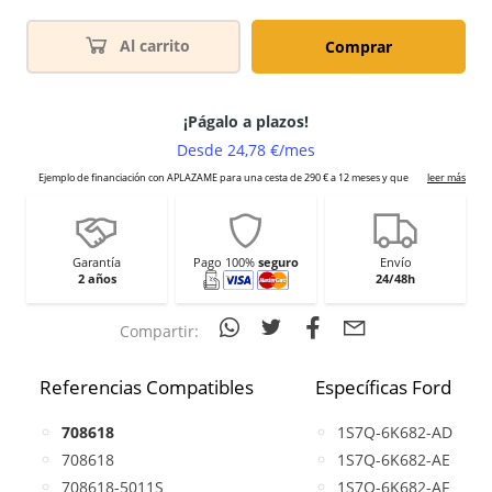
Al carrito
Comprar
Garantía
Pago 100%
seguro
Envío
2 años
24/48h
Compartir:
Referencias Compatibles
Específicas Ford
708618
1S7Q-6K682-AD
708618
1S7Q-6K682-AE
708618-5011S
1S7Q-6K682-AF