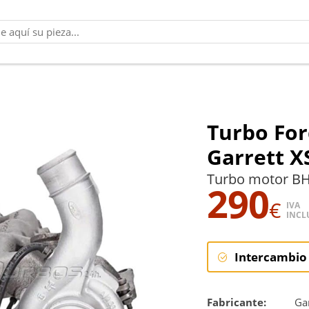
Turbo For
Garrett 
Turbo motor BH
290
€
IVA
INCL
Intercambio
Intercambi
Fabricante:
Gar