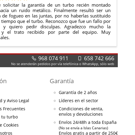
 solicitar la garantía de un turbo recién montado
acía un ruido metálico. Finalmente resultó ser un
de fogueo en las juntas, por no haberlas sustituido
tiempo que el turbo. Reconozco que fue un fallo por
e y quiero pedir disculpas. Agradezco mucho la
 y el trato recibido por parte del equipo. Muy
ales.
968 074 911
658 742 666
No se atenderán pedidos por vía telefónica o WhatsApp, sólo web
ión
Garantía
Garantía de 2 años
d y Aviso Legal
Líderes en el sector
s Frecuentes
Condiciones de venta,
envíos y devoluciones
a tu turbo
Envíos 24/48h a toda España
de Cookies
(No se envía a Islas Canarias)
sotros
Envíos gratis a partir de 250€