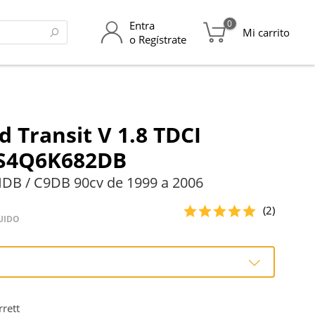
0
Entra
Mi carrito
o Regístrate
d Transit V 1.8 TDCI
XS4Q6K682DB
DB / C9DB 90cv de 1999 a 2006
(2)
UIDO
o
rett