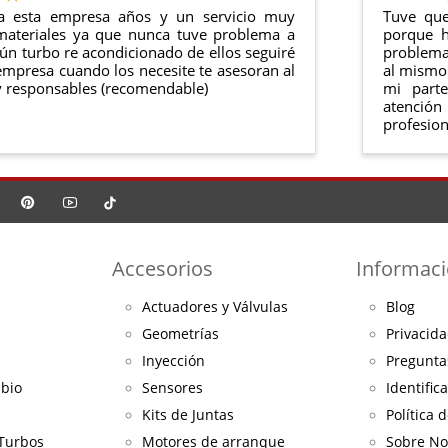
a esta empresa años y un servicio muy
Tuve que
materiales ya que nunca tuve problema a
porque h
ún turbo re acondicionado de ellos seguiré
problema 
mpresa cuando los necesite te asesoran al
al mismo 
 responsables (recomendable)
mi part
atención
profesion
Accesorios
Informac
Actuadores y Válvulas
Blog
Geometrías
Privacida
Inyección
Pregunta
mbio
Sensores
Identific
Kits de Juntas
Política 
 Turbos
Motores de arranque
Sobre No