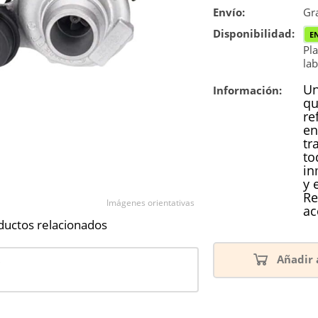
Envío:
Reconstrucc
Gra
Disponibilidad:
E
Pla
lab
Un
Información:
qu
re
en
tr
to
in
y 
Re
Imágenes orientativas
ac
ductos relacionados
Añadir 
9