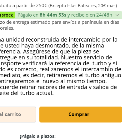
ión
tuito a partir de 250€
(Excepto Islas Baleares, 20€ más)
Págalo en
8h 44m 53s
y recíbelo en 24/48h
N STOCK
zo de entrega estimado para envíos a península en días
orales.
a unidad reconstruida de intercambio por la
e usted haya desmontado, de la misma
ferencia. Asegúrese de que la pieza se
tregue en su totalidad. Nuestro servicio de
ansporte verificará la referencia del turbo y si
do es correcto, realizaremos el intercambio de
mediato, es decir, retiraremos el turbo antiguo
entregaremos el nuevo al mismo tiempo.
cuerde retirar racores de entrada y salida de
eite del turbo actual.
al carrito
Comprar