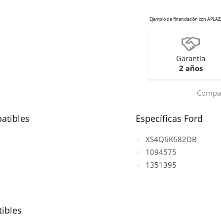
Garantía
2 años
Compar
atibles
Específicas Ford
XS4Q6K682DB
1094575
1351395
ibles