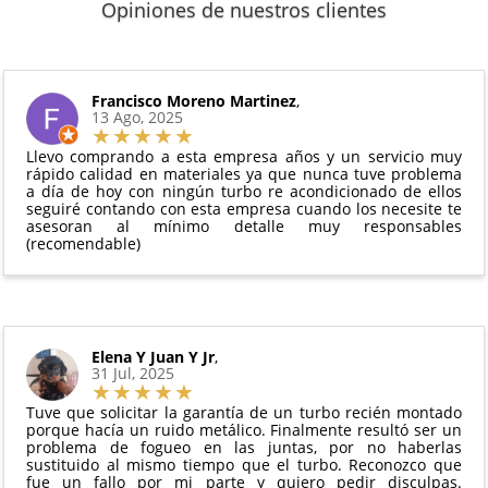
Los plazos pueden variar según el destino y la
(excepto los indicados a continuación).
Opiniones de nuestros clientes
de
14 días naturales
desde la fecha de entrega.
disponibilidad del producto.
6 meses de garantía
: Inyectores de
Además, desde tu
panel de usuario
en nuestra web
intercambio, actuadores, motores de arranque
puedes ver en todo momento el estado de tu
Condiciones:
y compresores de aire acondicionado.
pedido.
El producto
no debe haber sido montado ni
Francisco Moreno Martinez
,
Todas nuestras garantías cumplen con la legislación
13 Ago, 2025
manipulado
vigente. Consulta nuestras
condiciones generales
Debe devolverse en su
embalaje original
y en
para más información.
Llevo comprando a esta empresa años y un servicio muy
perfectas condiciones
rápido calidad en materiales ya que nunca tuve problema
a día de hoy con ningún turbo re acondicionado de ellos
seguiré contando con esta empresa cuando los necesite te
asesoran al mínimo detalle muy responsables
(recomendable)
Elena Y Juan Y Jr
,
31 Jul, 2025
Tuve que solicitar la garantía de un turbo recién montado
porque hacía un ruido metálico. Finalmente resultó ser un
problema de fogueo en las juntas, por no haberlas
sustituido al mismo tiempo que el turbo. Reconozco que
fue un fallo por mi parte y quiero pedir disculpas.