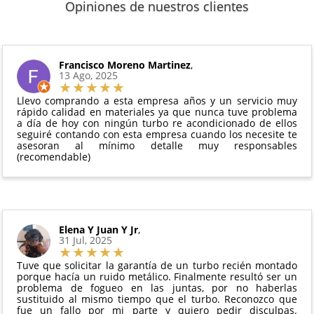
Los plazos pueden variar según el destino y la
(excepto los indicados a continuación).
Opiniones de nuestros clientes
de
14 días naturales
desde la fecha de entrega.
disponibilidad del producto.
6 meses de garantía
: Inyectores de
Además, desde tu
panel de usuario
en nuestra web
intercambio, actuadores, motores de arranque
puedes ver en todo momento el estado de tu
Condiciones:
y compresores de aire acondicionado.
pedido.
El producto
no debe haber sido montado ni
Francisco Moreno Martinez
,
Todas nuestras garantías cumplen con la legislación
13 Ago, 2025
manipulado
vigente. Consulta nuestras
condiciones generales
Debe devolverse en su
embalaje original
y en
para más información.
Llevo comprando a esta empresa años y un servicio muy
perfectas condiciones
rápido calidad en materiales ya que nunca tuve problema
a día de hoy con ningún turbo re acondicionado de ellos
seguiré contando con esta empresa cuando los necesite te
asesoran al mínimo detalle muy responsables
(recomendable)
Elena Y Juan Y Jr
,
31 Jul, 2025
Tuve que solicitar la garantía de un turbo recién montado
porque hacía un ruido metálico. Finalmente resultó ser un
problema de fogueo en las juntas, por no haberlas
sustituido al mismo tiempo que el turbo. Reconozco que
fue un fallo por mi parte y quiero pedir disculpas.