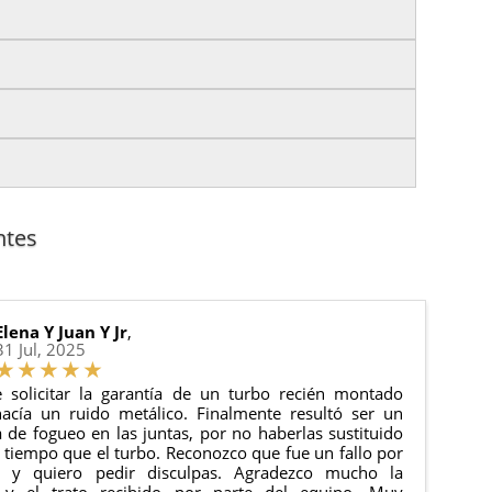
izas tu pedido antes de las
17:00 h
.
es.
nto del pedido para que puedas localizar tu paquete
uación).
anque y compresores de aire acondicionado.
cha de entrega.
ntes
 estado de tu pedido.
ciones generales
para más información.
Elena Y Juan Y Jr
,
31 Jul, 2025
 solicitar la garantía de un turbo recién montado
acía un ruido metálico. Finalmente resultó ser un
de fogueo en las juntas, por no haberlas sustituido
tiempo que el turbo. Reconozco que fue un fallo por
e y quiero pedir disculpas. Agradezco mucho la
 y el trato recibido por parte del equipo. Muy