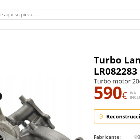
Turbo Lan
LR082283
Turbo motor 20
590
€
IVA
INCL
Reconstrucc
Reconstruc
Fabricante:
KK