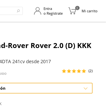
0
Entra
Mi carrito
o Regístrate
d-Rover Rover 2.0 (D) KKK
4DTA 241cv desde 2017
(2)
UIDO
ión
ción
K