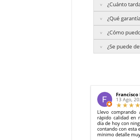
¿Cuánto tarda
¿Qué garantía
Península:
Entrega
¿Cómo puedo 
Islas Baleares:
El t
La garantía varía se
Los plazos pueden va
¿Se puede dev
3 años de ga
Te enviaremos un co
2 años de ga
en todo momento.
6 meses de g
Sí, puedes devolver
Además, desde tu
p
Todas nuestras gara
Condiciones:
El producto
n
Debe devolve
Francisco
13 Ago, 2
Llevo comprando 
rápido calidad en 
día de hoy con ning
contando con esta e
mínimo detalle muy