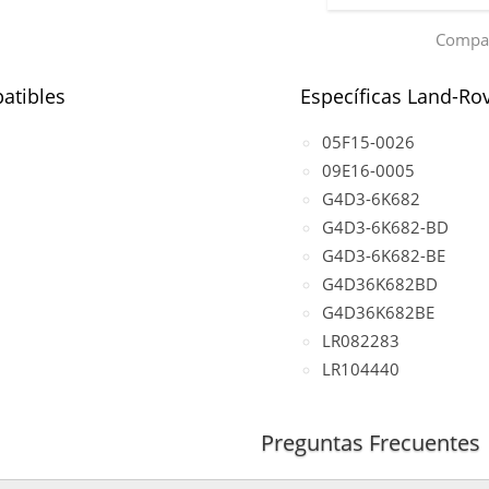
Compar
atibles
Específicas Land-Ro
05F15-0026
09E16-0005
G4D3-6K682
G4D3-6K682-BD
G4D3-6K682-BE
G4D36K682BD
G4D36K682BE
LR082283
LR104440
Preguntas Frecuentes