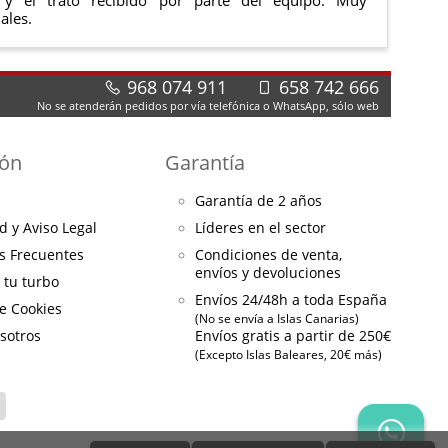
ales.
968 074 911
658 742 666
No se atenderán pedidos por vía telefónica o WhatsApp, sólo web
ión
Garantía
Garantía de 2 años
d y Aviso Legal
Líderes en el sector
s Frecuentes
Condiciones de venta,
envíos y devoluciones
a tu turbo
Envíos 24/48h a toda España
de Cookies
(No se envía a Islas Canarias)
sotros
Envíos gratis a partir de 250€
(Excepto Islas Baleares, 20€ más)