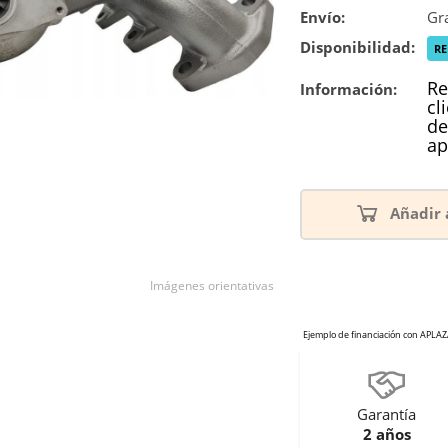
Envío:
Gra
Disponibilidad:
R
Re
Información:
cl
de
ap
Añadir 
Imágenes orientativas
Garantía
2 años