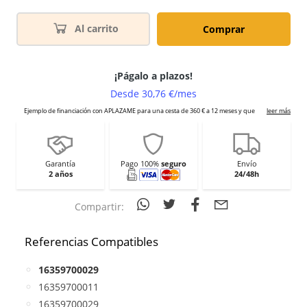
Al carrito
Comprar
Garantía
Pago 100%
seguro
Envío
2 años
24/48h
Compartir:
Referencias Compatibles
16359700029
16359700011
16359700029