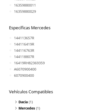
16359880011
16359880029
Específicas Mercedes
144113657R
144116419R
144116763R
144118807R
16419RH82369359
A6070900400
6070900400
Vehículos Compatibles
Dacia
(1)
Mercedes
Duster 1.5 DCI
(1)
(motor K9K / OM607)