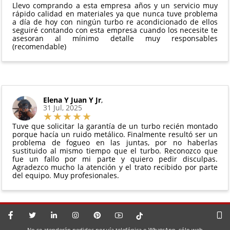
para más información.
Llevo comprando a esta empresa años y un servicio muy
perfectas condiciones
rápido calidad en materiales ya que nunca tuve problema
a día de hoy con ningún turbo re acondicionado de ellos
seguiré contando con esta empresa cuando los necesite te
asesoran al mínimo detalle muy responsables
(recomendable)
Elena Y Juan Y Jr
,
31 Jul, 2025
Tuve que solicitar la garantía de un turbo recién montado
porque hacía un ruido metálico. Finalmente resultó ser un
problema de fogueo en las juntas, por no haberlas
sustituido al mismo tiempo que el turbo. Reconozco que
fue un fallo por mi parte y quiero pedir disculpas.
Agradezco mucho la atención y el trato recibido por parte
del equipo. Muy profesionales.
No se atenderán pedidos por vía telefónica o WhatsApp, sólo web