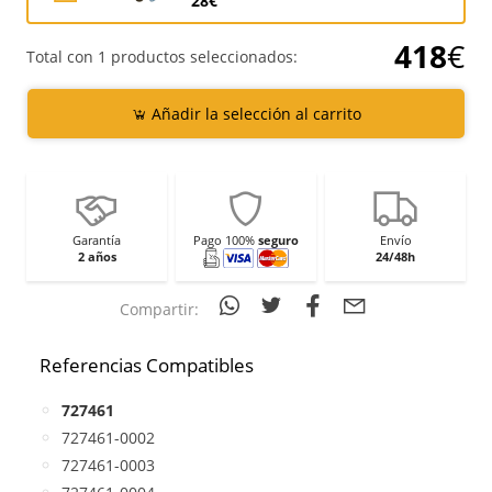
28€
418
€
Total con 1 productos seleccionados:
Añadir la selección al carrito
Garantía
Pago 100%
seguro
Envío
2 años
24/48h
Compartir:
Referencias Compatibles
727461
727461-0002
727461-0003