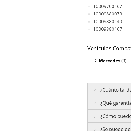
10009700167
10009880073
10009880140
10009880167
Vehículos Compat
Mercedes
(3)
V200 W447
V220 W447
V250 W447
¿Cuánto tarda
¿Qué garantía
Península:
Entrega
¿Cómo puedo 
Islas Baleares:
El t
La garantía varía se
Los plazos pueden va
¿Se puede dev
3 años de ga