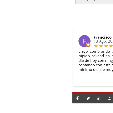
Te enviaremos un co
2 años de ga
en todo momento.
6 meses de g
Sí, puedes devolver
Además, desde tu
p
Todas nuestras gara
Condiciones:
El producto
n
Debe devolve
Francisco
13 Ago, 2
Llevo comprando 
rápido calidad en 
día de hoy con ning
contando con esta e
mínimo detalle muy