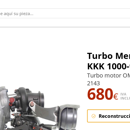
Turbo Mer
KKK 1000-
Turbo motor OM
2143
680
€
IVA
INCL
Reconstrucc
Reconstruc