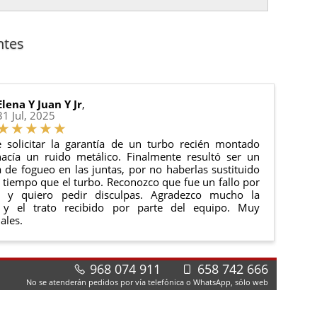
nto del pedido para que puedas localizar tu paquete
uación).
anque y compresores de aire acondicionado.
cha de entrega.
ntes
 estado de tu pedido.
ciones generales
para más información.
Elena Y Juan Y Jr
,
31 Jul, 2025
 solicitar la garantía de un turbo recién montado
acía un ruido metálico. Finalmente resultó ser un
de fogueo en las juntas, por no haberlas sustituido
tiempo que el turbo. Reconozco que fue un fallo por
e y quiero pedir disculpas. Agradezco mucho la
 y el trato recibido por parte del equipo. Muy
ales.
968 074 911
658 742 666
No se atenderán pedidos por vía telefónica o WhatsApp, sólo web