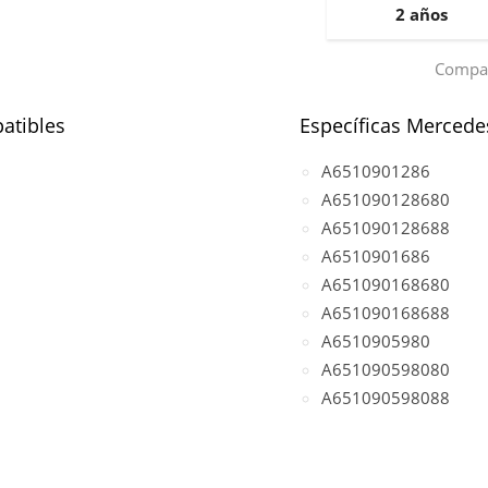
2 años
Compar
atibles
Específicas Mercede
A6510901286
A651090128680
A651090128688
A6510901686
A651090168680
A651090168688
A6510905980
A651090598080
A651090598088