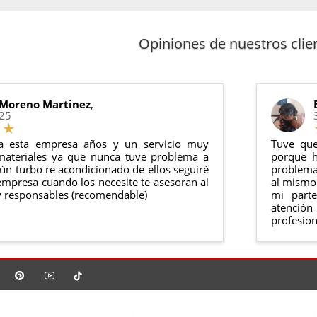
rreo electrónico con la factura de venta, incluyendo el seguimie
rantía
: Para el resto de productos (excepto los indicados a contin
arantía
: Inyectores de intercambio, actuadores, motores de arr
 cualquier producto en el plazo de
14 días naturales
desde la fe
Opiniones de nuestros clie
anel de usuario
en nuestra web puedes ver en todo momento el
ntías cumplen con la legislación vigente. Consulta nuestras
condi
o debe haber sido montado ni manipulado
rse en su
embalaje original
y en
perfectas condiciones
 Moreno Martinez
,
025
a esta empresa años y un servicio muy
Tuve que
materiales ya que nunca tuve problema a
porque h
ún turbo re acondicionado de ellos seguiré
problema 
mpresa cuando los necesite te asesoran al
al mismo 
 responsables (recomendable)
mi part
atención
profesion