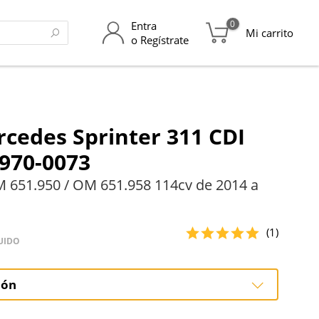
0
Entra
Mi carrito
o Regístrate
cedes Sprinter 311 CDI
970-0073
 651.950 / OM 651.958 114cv de 2014 a
(1)
UIDO
ión
ción