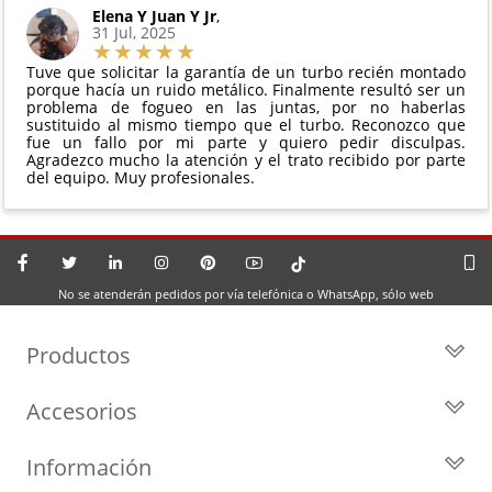
Elena Y Juan Y Jr
,
31 Jul, 2025
Tuve que solicitar la garantía de un turbo recién montado
porque hacía un ruido metálico. Finalmente resultó ser un
problema de fogueo en las juntas, por no haberlas
sustituido al mismo tiempo que el turbo. Reconozco que
fue un fallo por mi parte y quiero pedir disculpas.
Agradezco mucho la atención y el trato recibido por parte
del equipo. Muy profesionales.
No se atenderán pedidos por vía telefónica o WhatsApp, sólo web
Productos
Todos los Turbos
Accesorios
Turbos por Marca
Actuadores y Válvulas
Turbos Nuevos
Información
Geometrías
Turbos de Intercambio