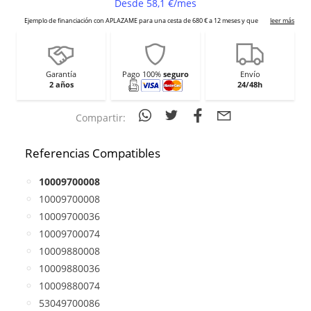
Garantía
Pago 100%
seguro
Envío
2 años
24/48h
Compartir:
Referencias Compatibles
10009700008
10009700008
10009700036
10009700074
10009880008
10009880036
10009880074
53049700086