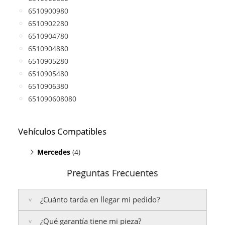
6510900980
6510902280
6510904780
6510904880
6510905280
6510905480
6510906380
651090608080
Vehículos Compatibles
Mercedes
(4)
E200 S212
(motor A651)
Preguntas Frecuentes
E200 W212
(motor A651)
Sprinter 216 CDI
(motor A651)
¿Cuánto tarda en llegar mi pedido?
Sprinter 416 CDI
(motor A651)
¿Qué garantía tiene mi pieza?