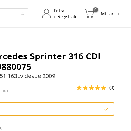
0
Entra
Mi carrito
o Regístrate
cedes Sprinter 316 CDI
9880075
51 163cv desde 2009
(4)
UIDO
o
K