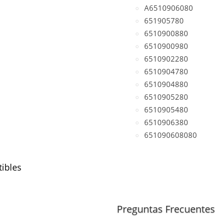
A6510906080
651905780
6510900880
6510900980
6510902280
6510904780
6510904880
6510905280
6510905480
6510906380
651090608080
ibles
motor A651)
Preguntas Frecuentes
(motor A651)