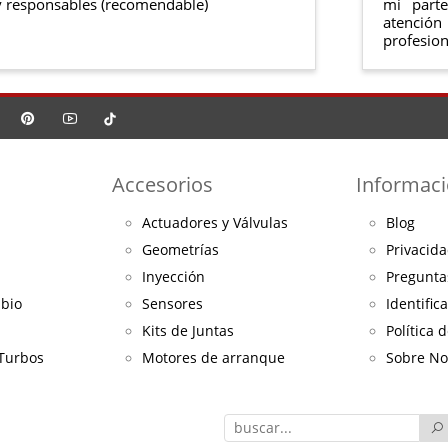
 responsables (recomendable)
mi part
atención
profesion
Accesorios
Informac
Actuadores y Válvulas
Blog
Geometrías
Privacida
Inyección
Pregunta
mbio
Sensores
Identific
Kits de Juntas
Política 
 Turbos
Motores de arranque
Sobre No