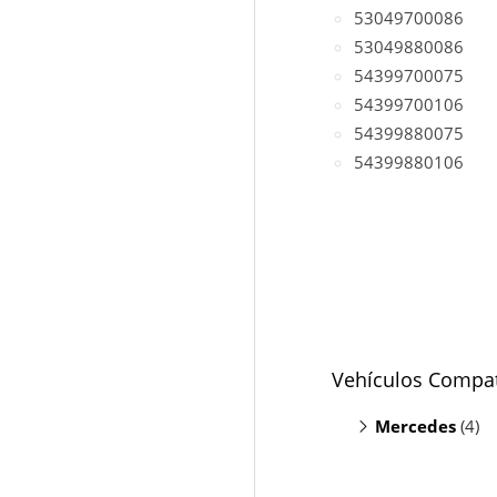
53049700086
53049880086
54399700075
54399700106
54399880075
54399880106
Vehículos Compat
Mercedes
(4)
E200 S212
(
E200 W212