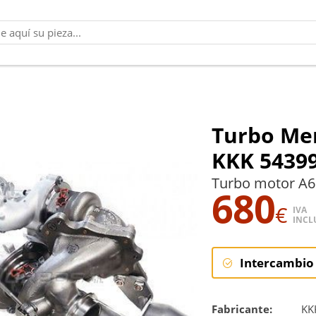
Turbo Mer
KKK 5439
Turbo motor A6
680
€
IVA
INCL
Intercambio
Intercambi
Fabricante:
KK