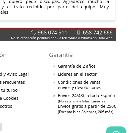
e y quiero pedir disculpas. Agradezco mucho la
 y el trato recibido por parte del equipo. Muy
ales.
968 074 911
658 742 666
No se atenderán pedidos por vía telefónica o WhatsApp, sólo web
ión
Garantía
Garantía de 2 años
d y Aviso Legal
Líderes en el sector
s Frecuentes
Condiciones de venta,
envíos y devoluciones
a tu turbo
Envíos 24/48h a toda España
de Cookies
(No se envía a Islas Canarias)
sotros
Envíos gratis a partir de 250€
(Excepto Islas Baleares, 20€ más)