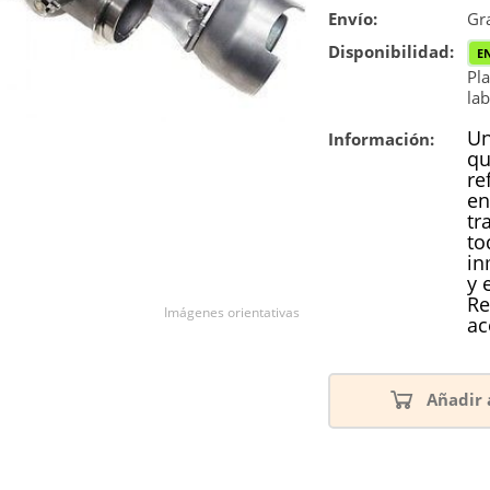
Envío:
Reconstrucc
Gra
Disponibilidad:
E
Nuevo
Pla
lab
Un
Información:
qu
re
en
tr
to
in
y 
Re
Imágenes orientativas
ac
Añadir 