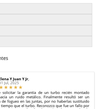
izas tu pedido antes de las
17:00 h
.
es.
nto del pedido para que puedas localizar tu paquete
uación).
anque y compresores de aire acondicionado.
cha de entrega.
ntes
 estado de tu pedido.
ciones generales
para más información.
Elena Y Juan Y Jr
,
31 Jul, 2025
 solicitar la garantía de un turbo recién montado
acía un ruido metálico. Finalmente resultó ser un
de fogueo en las juntas, por no haberlas sustituido
tiempo que el turbo. Reconozco que fue un fallo por