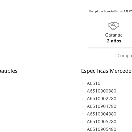
Garantía
2 años
Compar
atibles
Específicas Mercede
A6510
A6510900880
A6510902280
A6510904780
A6510904880
A6510905280
A6510905480