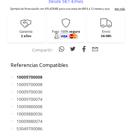
Garantía
Pago 100%
seguro
Envío
2 años
24/48h
Compartir:
Referencias Compatibles
10009700008
10009700008
10009700036
10009700074
10009880008
10009880036
10009880074
53049700086