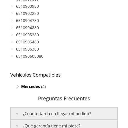
6510900980
6510902280
6510904780
6510904880
6510905280
6510905480
6510906380
651090608080
Vehículos Compatibles
Mercedes
(4)
E200 S212
(motor A651)
Preguntas Frecuentes
E200 W212
(motor A651)
Sprinter 216 CDI
(motor A651)
¿Cuánto tarda en llegar mi pedido?
Sprinter 316 CDI
(motor A651)
¿Qué garantía tiene mi pieza?