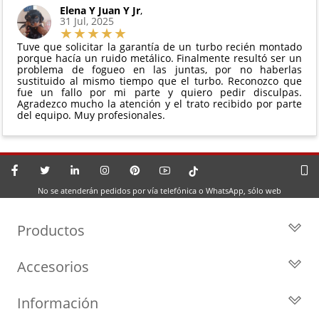
Elena Y Juan Y Jr
,
31 Jul, 2025
Tuve que solicitar la garantía de un turbo recién montado
porque hacía un ruido metálico. Finalmente resultó ser un
problema de fogueo en las juntas, por no haberlas
sustituido al mismo tiempo que el turbo. Reconozco que
fue un fallo por mi parte y quiero pedir disculpas.
Agradezco mucho la atención y el trato recibido por parte
del equipo. Muy profesionales.
No se atenderán pedidos por vía telefónica o WhatsApp, sólo web
Productos
Todos los Turbos
Accesorios
Turbos por Marca
Actuadores y Válvulas
Turbos Nuevos
Información
Geometrías
Turbos de Intercambio