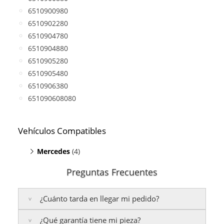
6510900980
6510902280
6510904780
6510904880
6510905280
6510905480
6510906380
651090608080
Vehículos Compatibles
Mercedes
(4)
E200 S212
(motor A651)
Preguntas Frecuentes
E200 W212
(motor A651)
Sprinter 216 CDI
(motor A651)
¿Cuánto tarda en llegar mi pedido?
Sprinter 316 CDI
(motor A651)
¿Qué garantía tiene mi pieza?