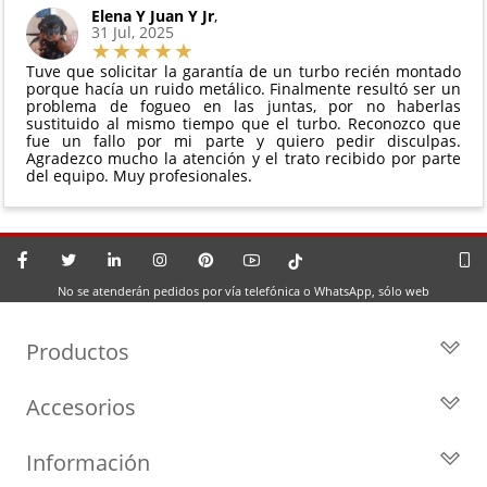
Elena Y Juan Y Jr
,
31 Jul, 2025
Tuve que solicitar la garantía de un turbo recién montado
porque hacía un ruido metálico. Finalmente resultó ser un
problema de fogueo en las juntas, por no haberlas
sustituido al mismo tiempo que el turbo. Reconozco que
fue un fallo por mi parte y quiero pedir disculpas.
Agradezco mucho la atención y el trato recibido por parte
del equipo. Muy profesionales.
No se atenderán pedidos por vía telefónica o WhatsApp, sólo web
Productos
Todos los Turbos
Accesorios
Turbos por Marca
Actuadores y Válvulas
Turbos Nuevos
Información
Geometrías
Turbos de Intercambio