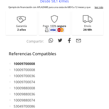
Garantía
Pago 100%
seguro
Envío
2 años
24/48h
Compartir:
Referencias Compatibles
10009700008
10009700008
10009700036
10009700074
10009880008
10009880036
10009880074
53049700086