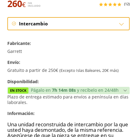
260
€
IVA
(12)
INCLUIDO
Intercambio
Intercambio
Fabricante:
Reconstrucción
Garrett
Envío:
Nuevo
Gratuito a partir de 250€
(Excepto Islas Baleares, 20€ más)
Reforzado
Disponibilidad:
Págalo en
7h 14m 07s
y recíbelo en 24/48h
EN STOCK
Plazo de entrega estimado para envíos a península en días
laborales.
Información:
Una unidad reconstruida de intercambio por la que
usted haya desmontado, de la misma referencia.
Asegúrese de que la pieza se entregue en su