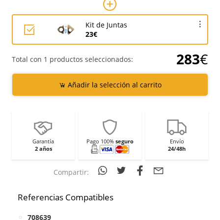
Kit de Juntas
23€
283
€
Total con 1 productos seleccionados:
Añadir la selección al carrito
Garantía
Pago 100%
seguro
Envío
2 años
24/48h
Compartir:
Referencias Compatibles
708639