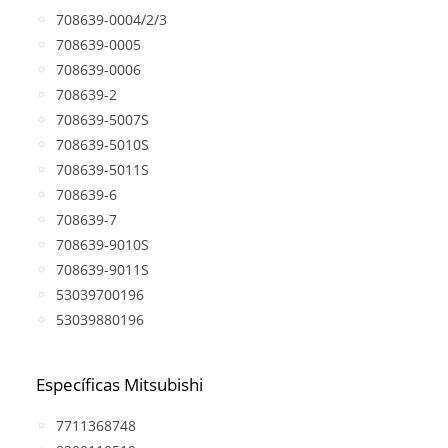
708639-0004/2/3
708639-0005
708639-0006
708639-2
708639-5007S
708639-5010S
708639-5011S
708639-6
708639-7
708639-9010S
708639-9011S
53039700196
53039880196
Específicas Mitsubishi
7711368748