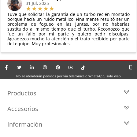
31 Jul, 2025
Tuve que solicitar la garantía de un turbo recién montado
porque hacía un ruido metálico. Finalmente resultó ser un
problema de fogueo en las juntas, por no haberlas
sustituido al mismo tiempo que el turbo. Reconozco que
fue un fallo por mi parte y quiero pedir disculpas.
Agradezco mucho la atención y el trato recibido por parte
del equipo. Muy profesionales.
No se atenderán pedidos por vía telefónica o WhatsApp, sólo web
Productos
Todos los Turbos
Accesorios
Turbos por Marca
Actuadores y Válvulas
Turbos Nuevos
Información
Geometrías
Turbos de Intercambio
Blog
Inyección